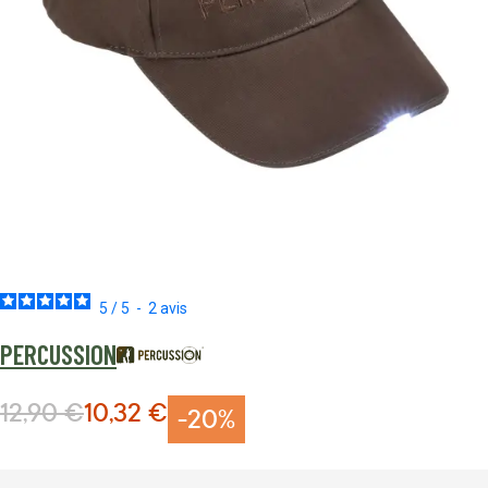
5
/
5
-
2
avis
PERCUSSION
12,90 €
10,32 €
Prix normal
Prix Spécial
-20%