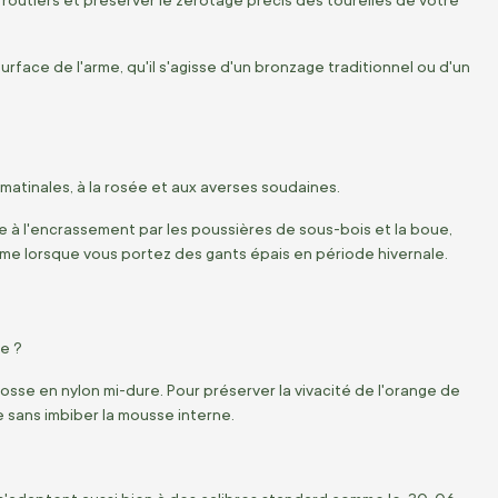
routiers et préserver le zérotage précis des tourelles de votre
rface de l'arme, qu'il s'agisse d'un bronzage traditionnel ou d'un
 matinales, à la rosée et aux averses soudaines.
e à l'encrassement par les poussières de sous-bois et la boue,
me lorsque vous portez des gants épais en période hivernale.
e ?
brosse en nylon mi-dure. Pour préserver la vivacité de l'orange de
 sans imbiber la mousse interne.