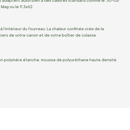
 s'adaptent aussi bien à des calibres standard comme le .30-06
 Mag ou le 9,3x62.
 l'intérieur du fourreau. La chaleur confinée crée de la
ciers de votre canon et de votre boîtier de culasse.
 en polymère étanche, mousse de polyuréthane haute densité.