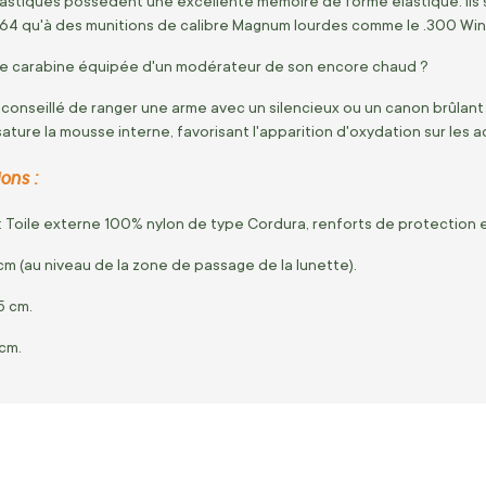
élastiques possèdent une excellente mémoire de forme élastique. Ils
7x64 qu'à des munitions de calibre Magnum lourdes comme le .300 Win
ne carabine équipée d'un modérateur de son encore chaud ?
conseillé de ranger une arme avec un silencieux ou un canon brûlant à
ture la mousse interne, favorisant l'apparition d'oxydation sur les a
ons :
: Toile externe 100% nylon de type Cordura, renforts de protection
 cm (au niveau de la zone de passage de la lunette).
15 cm.
 cm.