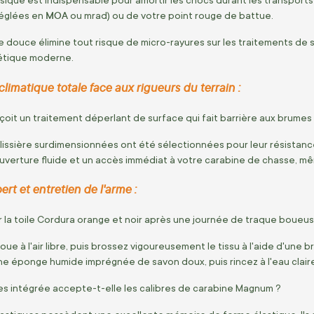
sique est indispensable pour amortir les chocs durant les transports 
MOA
réglées en
ou mrad) ou de votre point rouge de battue.
 douce élimine tout risque de micro-rayures sur les traitements de su
étique moderne.
imatique totale face aux rigueurs du terrain :
eçoit un traitement déperlant de surface qui fait barrière aux brumes
lissière surdimensionnées ont été sélectionnées pour leur résistanc
uverture fluide et un accès immédiat à votre carabine de chasse, mê
ert et entretien de l'arme :
la toile Cordura orange et noir après une journée de traque boueus
oue à l'air libre, puis brossez vigoureusement le tissu à l'aide d'une 
ne éponge humide imprégnée de savon doux, puis rincez à l'eau claire
es intégrée accepte-t-elle les calibres de carabine Magnum ?