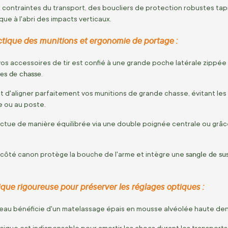
x contraintes du transport, des boucliers de protection robustes tapi
ue à l'abri des impacts verticaux.
ctique des munitions et ergonomie de portage :
s accessoires de tir est confié à une grande poche latérale zippé
les de chasse
.
d'aligner parfaitement vos munitions de grande chasse, évitant les 
ue ou au poste.
ectue de manière équilibrée via une double poignée centrale ou grâ
sangle de su
côté canon protège la bouche de l'arme et intègre une
que rigoureuse pour préserver les réglages optiques :
rreau bénéficie d'un matelassage épais en mousse alvéolée haute den