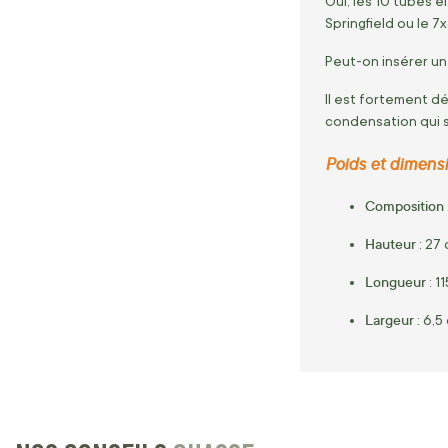
Oui, les 10 tubes 
Springfield ou le 
Peut-on insérer u
Il est fortement dé
condensation qui sa
Poids et dimensi
Composition
Hauteur
: 27
Longueur
: 1
Largeur
: 6,5