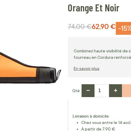
Orange Et Noir
74,00 €
62,90 €
Prix normal
Prix Spécial
-15
Combinez haute visibilité de 
fourreau en Cordura renforcé 
En savoir plus
−
+
Qté
Livraison à domicile
Chez vous entre le 14 août
À partir de 7,90 €