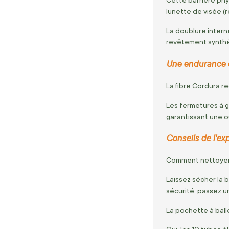
Cette barrière phy
lunette de visée (
La doublure interne
revêtement synth
Une endurance cl
La fibre Cordura r
Les fermetures à g
garantissant une o
Conseils de l'exp
Comment nettoyer 
Laissez sécher la b
sécurité, passez u
La pochette à ball