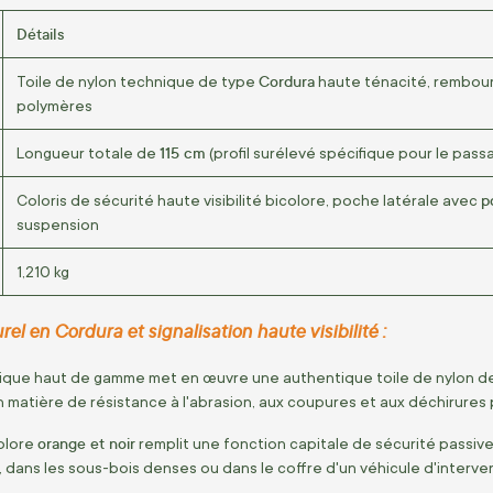
Détails
Cordura
Toile de nylon technique de type
haute ténacité, rembour
polymères
115 cm
Longueur totale de
(profil surélevé spécifique pour le pa
p
Coloris de sécurité haute visibilité bicolore, poche latérale avec
suspension
1,210 kg
el en Cordura et signalisation haute visibilité :
ique haut de gamme met en œuvre une authentique toile de nylon d
 matière de résistance à l'abrasion, aux coupures et aux déchirures
orange et noir
olore
remplit une fonction capitale de sécurité passive
 dans les sous-bois denses ou dans le coffre d'un véhicule d'interve