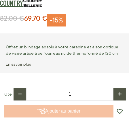
COUNTRY
82,00 €
69,70 €
Prix normal
Prix Spécial
-15%
Offrez un blindage absolu à votre carabine et à son optique
de visée grâce à ce fourreau rigide thermoformé de 120 cm.
En savoir plus
−
+
Qté
Ajouter au panier