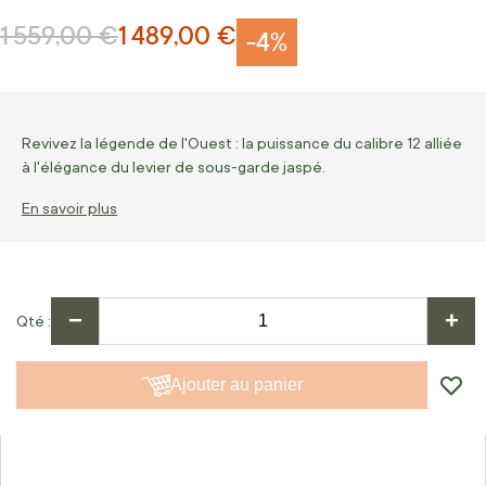
1 559,00 €
1 489,00 €
Prix normal
Prix Spécial
-4%
Revivez la légende de l'Ouest : la puissance du calibre 12 alliée
à l'élégance du levier de sous-garde jaspé.
En savoir plus
−
+
Qté
Ajouter au panier