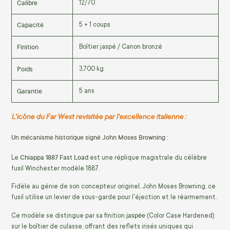
Calibre
12/70
Capacité
5 + 1 coups
Finition
Boîtier jaspé / Canon bronzé
Poids
3,700 kg
Garantie
5 ans
L'icône du Far West revisitée par l'excellence italienne :
Un mécanisme historique signé John Moses Browning :
Chiappa 1887 Fast Load
Le
est une réplique magistrale du célèbre
fusil Winchester modèle 1887.
Fidèle au génie de son concepteur originel, John Moses Browning, ce
fusil utilise un levier de sous-garde pour l'éjection et le réarmement.
jaspée
Ce modèle se distingue par sa finition
(Color Case Hardened)
sur le boîtier de culasse, offrant des reflets irisés uniques qui