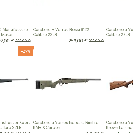
BO Manufacture
Carabine A Verrou Rossi 8122
Carabine à Ve
y Maker
Calibre 22LR
Calibre 22LR
49,00 €
259,00 €
ix Spécial
Prix Spécial
Prix normal
Prix normal
399,00 €
339,00 €
-29%
inchester Xpert
Carabine à Verrou Bergara Rimfire
Carabine à Ve
alibre 22LR
BMR X Carbon
Brown Lamina