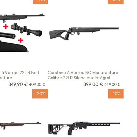
 à Verrou 22 LR Bolt
Carabine A Verrou BO Manufacture
acture
Calibre 22LR Silencieux Intégral
349,90 €
399,00 €
Prix Spécial
Prix Spécial
Prix normal
Prix normal
409,00 €
649,00 €
-20%
-10%