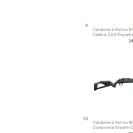
Carabine à Verrou 
Calibre 22LR Equalit
3
Pr
Carabine à Verrou W
Composite Stealth C