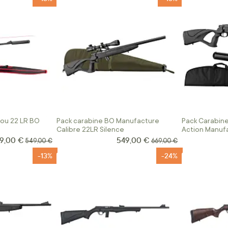
rou 22 LR BO
Pack carabine BO Manufacture
Pack Carabine
Calibre 22LR Silence
Action Manuf
9,00 €
549,00 €
x Spécial
Prix Spécial
Prix normal
Prix normal
549,00 €
669,00 €
-13%
-24%