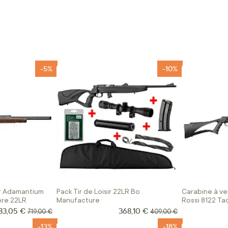
-5%
-10%
r Adamantium
Pack Tir de Loisir 22LR Bo
Carabine à ve
bre 22LR
Manufacture
Rossi 8122 Tac
83,05 €
368,10 €
ix Spécial
Prix Spécial
Prix normal
Prix normal
719,00 €
409,00 €
-13%
-18%