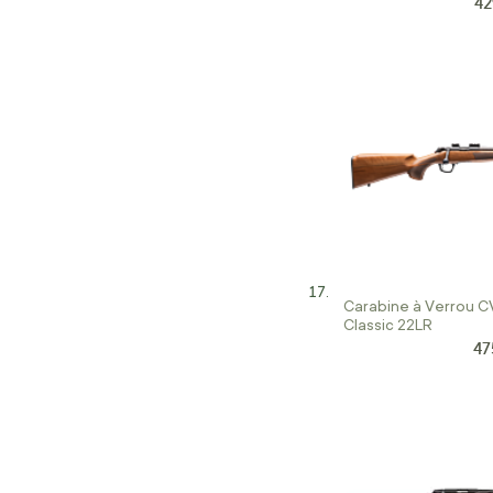
42
Pri
Carabine à Verrou CV
Classic 22LR
47
Pri