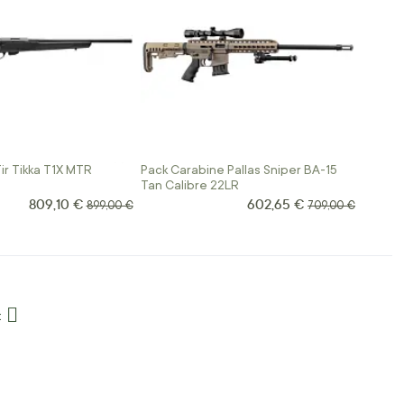
ir Tikka T1X MTR
Pack Carabine Pallas Sniper BA-15
Tan Calibre 22LR
809,10 €
602,65 €
Prix Spécial
Prix Spécial
Prix normal
Prix normal
899,00 €
709,00 €
a page
t
age