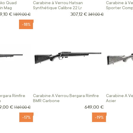
ako Quad
Carabine à Verrou Hatsan
Carabine à Ve
in Mag
Synthétique Calibre 22 Lr
Sporter Comp
Gaucher
9,10 €
307,12 €
 Spécial
Prix Spécial
Prix normal
Prix normal
1 899,00 €
349,00 €
-18%
rgara Rimfire
Carabine A Verrou Bergara Rimfire
Carabine A V
n
BMR Carbone
Acier
9,00 €
649,00 €
Prix normal
1 169,00 €
-17%
-19%