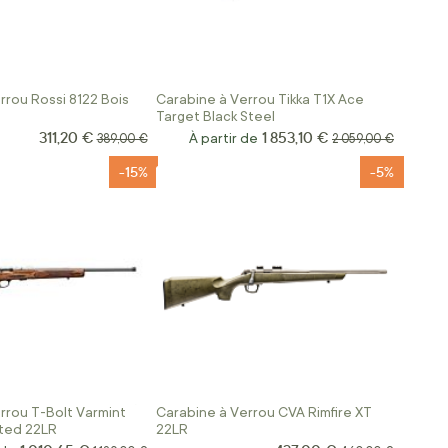
rrou Rossi 8122 Bois
Carabine à Verrou Tikka T1X Ace
Target Black Steel
311,20 €
1 853,10 €
Prix Spécial
Prix normal
À partir de
Prix normal
389,00 €
2 059,00 €
-15%
-5%
rrou T-Bolt Varmint
Carabine à Verrou CVA Rimfire XT
ted 22LR
22LR