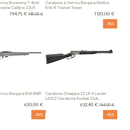
rrou Browning T-Bolt
Carabine à Verrou Bergara Rimfire
osite Calibre 22LR
B14-R Trainer Steel
794,75 €
1 120,00 €
Prix Spécial
Prix normal
935,00 €
-15%
errou Bergara B14 BMR
Carabine Chiappa 22 LR A Levier
LA322 Cerakote Kodiak Club
Synthétique
620,00 €
632,40 €
Prix Spécial
Prix normal
744,00 €
-10%
-15%