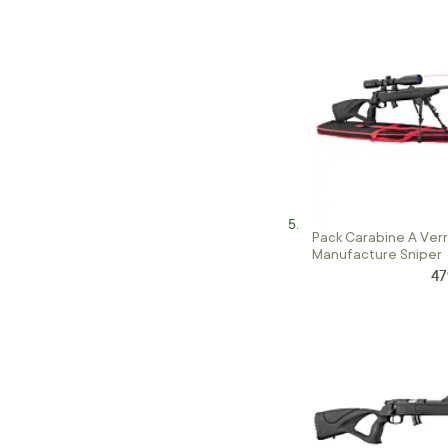
Pack Carabine A Ver
Manufacture Sniper
47
Pri