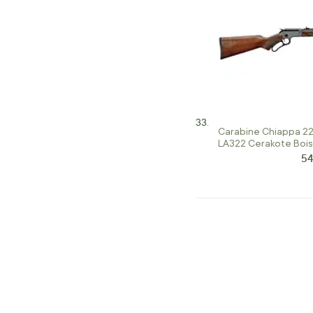
Carabine Chiappa 22
LA322 Cerakote Boi
54
Pri