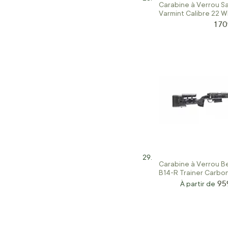
Carabine à Verrou S
Varmint Calibre 22 W
1 70
Prix
Carabine à Verrou Be
B14-R Trainer Carbo
95
À partir de