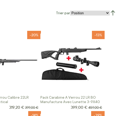
Trier par
Par
-20%
-13%
rrou Calibre 22LR
Pack Carabine A Verrou 22 LR BO
tical
Manufacture Avec Lunette 3-9X40
319,20 €
399,00 €
Prix Spécial
Prix Spécial
Prix normal
Prix normal
399,00 €
459,00 €
-14%
-39%