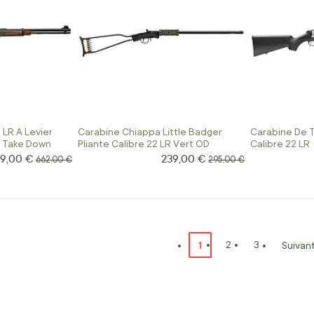
 LR A Levier
Carabine Chiappa Little Badger
Carabine De T
s Take Down
Pliante Calibre 22 LR Vert OD
Calibre 22 LR
9,00 €
239,00 €
x Spécial
Prix Spécial
Prix normal
Prix normal
662,00 €
295,00 €
Page
Vous lisez actuellement l
1
Page
Page
2
3
Suivan
P