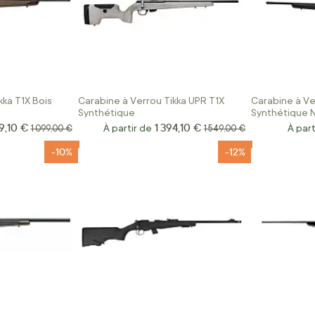
kka T1X Bois
Carabine à Verrou Tikka UPR T1X
Carabine à Ve
Synthétique
Synthétique 
9,10 €
1 394,10 €
Prix normal
À partir de
Prix normal
À part
1 099,00 €
1 549,00 €
-10%
-12%