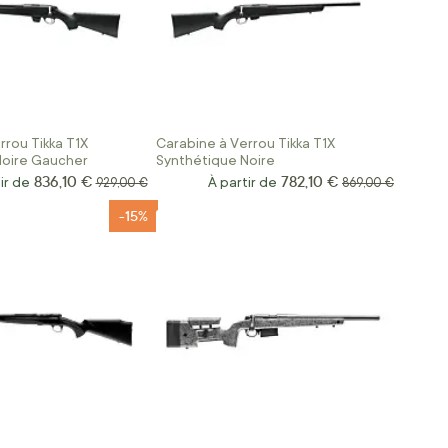
rrou Tikka T1X
Carabine à Verrou Tikka T1X
Noire Gaucher
Synthétique Noire
836,10 €
782,10 €
ir de
Prix normal
À partir de
Prix normal
929,00 €
869,00 €
-15%