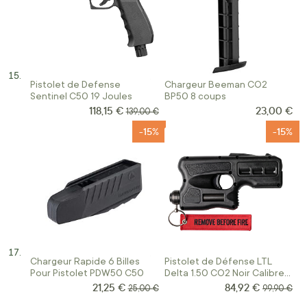
Pistolet de Defense
Chargeur Beeman CO2
Sentinel C50 19 Joules
BP50 8 coups
118,15 €
23,00 €
Prix Spécial
Prix normal
139,00 €
-15%
-15%
Chargeur Rapide 6 Billes
Pistolet de Défense LTL
Pour Pistolet PDW50 C50
Delta 1.50 CO2 Noir Calibre
50
21,25 €
84,92 €
Prix Spécial
Prix Spécial
Prix normal
Prix norma
25,00 €
99,90 €