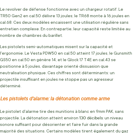
Le revolver de défense fonctionne avec un chargeur rotatif. Le
TR50 Gen2 en cal.50 délivre 13 joules; le TR68 monte à 16 joules en
cal.68. Ces deux modèles encaissent une utilisation régulière sans
entretien complexe. En contrepartie, leur capacité reste limitée au
nombre de chambres du barillet.
Les pistolets semi-automatiques misent sur la capacité et
l'ergonomie. Le Vesta PDW50 en cal.50 atteint 17 joules, le Gunsmith
GS50 en cal.50 en génère 14, et le Glock 17 T4E en cal.43 se
positionne à 5 joules, davantage orienté dissuasion que
neutralisation physique. Ces chiffres sont déterminants: un
projectile insuffisant en joules ne stoppe pas un agresseur
déterminé.
Les pistolets d'alarme: la détonation comme arme
Le pistolet d'alarme tire des munitions à blanc en 9mm PAK, sans
130 décibels
projectile. La détonation atteint environ
: un niveau
sonore suffisant pour désorienter et faire fuir dans la grande
majorité des situations. Certains modèles tirent également du gaz