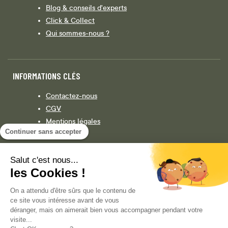
Blog & conseils d'experts
Click & Collect
Qui sommes-nous ?
INFORMATIONS CLÉS
Contactez-nous
CGV
Mentions légales
Continuer sans accepter
Législation
Politique de confidentialité
Salut c'est nous...
les Cookies !
Facebook
Instagram
On a attendu d'être sûrs que le contenu de
ce site vous intéresse avant de vous
déranger, mais on aimerait bien vous accompagner pendant votre
visite...
COPYRIGHT © 2013-AUJOURD'HUI MAGENTO, INC. TOUS DROITS RÉSERVÉS.