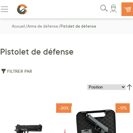
Allez au contenu
Basculer la navigation
Rechercher
Accueil
Arme de défense
Pistolet de défense
Pistolet de défense
FILTRER PAR
Par
-20%
-17%