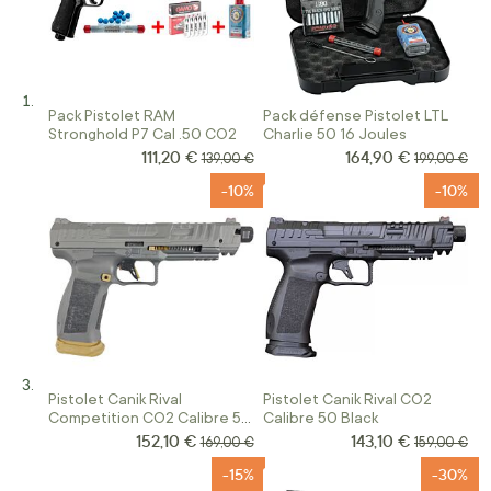
Pack Pistolet RAM
Pack défense Pistolet LTL
Stronghold P7 Cal .50 CO2
Charlie 50 16 Joules
111,20 €
164,90 €
Prix Spécial
Prix Spécial
Prix normal
Prix normal
139,00 €
199,00 €
-10%
-10%
Pistolet Canik Rival
Pistolet Canik Rival CO2
Competition CO2 Calibre 50
Calibre 50 Black
Silver/Gold
152,10 €
143,10 €
Prix Spécial
Prix Spécial
Prix normal
Prix normal
169,00 €
159,00 €
-15%
-30%