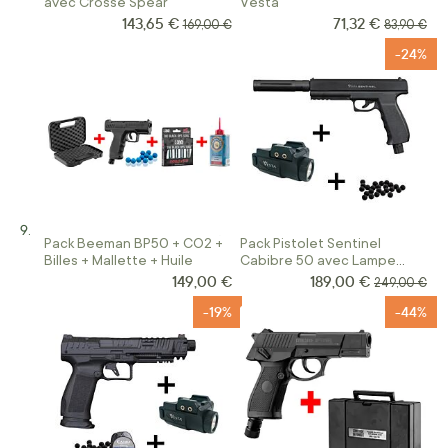
avec Crosse Spear
Vesta
143,65 €
71,32 €
Prix Spécial
Prix Spécial
Prix normal
Prix norma
169,00 €
83,90 €
-24%
Pack Beeman BP50 + CO2 +
Pack Pistolet Sentinel
Billes + Mallette + Huile
Cabibre 50 avec Lampe
Tactique
149,00 €
189,00 €
Prix Spécial
Prix normal
249,00 €
-19%
-44%