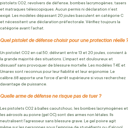
pistolets CO2, revolvers de défense, bombes lacrymogènes, tasers
et matraques télescopiques. Aucun permis ni déclaration n'est
exigé. Les modèles dépassant 20 joules basculent en catégorie C
et nécessitent une déclaration préfectorale. Vérifiez toujours la
catégorie avant l'achat.
Quel pistolet de défense choisir pour une protection réelle ?
Un pistolet CO2 en cal.50, délivrant entre 13 et 20 joules, convient à
la grande majorité des situations. L'impact est douloureux et
dissuasif sans provoquer de blessure mortelle. Les modèles T4E et
Umarex sont reconnus pour leur fiabilité et leur ergonomie. Le
calibre.68 apporte une force d'arrêt supérieure si vous recherchez
davantage de puissance.
Quelle arme de défense ne risque pas de tuer ?
Les pistolets CO2 à balles caoutchouc, les bombes lacrymogènes et
les aérosols au poivre (gel OC) sont des armes non létales. Ils
neutralisent l'agresseur sans blessure grave. Le gel poivre agit
même sur les personnes sous l'emprise de stupéfiants ou d'alcool.