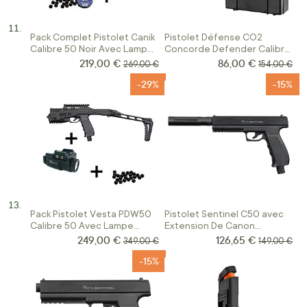
Pack Complet Pistolet Canik
Pistolet Défense CO2
Calibre 50 Noir Avec Lampe
Concorde Defender Calibre
Tactique
50
219,00 €
86,00 €
Prix Spécial
Prix Spécial
Prix normal
Prix normal
269,00 €
154,00 €
-29%
-15%
Pack Pistolet Vesta PDW50
Pistolet Sentinel C50 avec
Calibre 50 Avec Lampe
Extension De Canon
Tactique
Tachyon-S
249,00 €
126,65 €
Prix Spécial
Prix Spécial
Prix normal
Prix normal
349,00 €
149,00 €
-15%