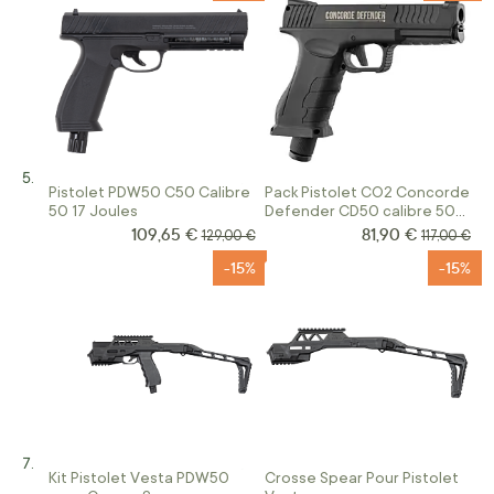
Pistolet PDW50 C50 Calibre
Pack Pistolet CO2 Concorde
50 17 Joules
Defender CD50 calibre 50
13 joules
109,65 €
81,90 €
Prix Spécial
Prix Spécial
Prix normal
Prix norma
129,00 €
117,00 €
-15%
-15%
Kit Pistolet Vesta PDW50
Crosse Spear Pour Pistolet