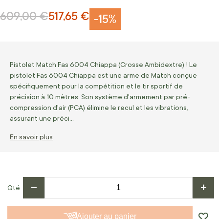
609,00 €
517,65 €
Prix normal
Prix Spécial
-15%
Pistolet Match Fas 6004 Chiappa (Crosse Ambidextre) ! Le
pistolet Fas 6004 Chiappa est une arme de Match conçue
spécifiquement pour la compétition et le tir sportif de
précision à 10 mètres. Son système d'armement par pré-
compression d'air (PCA) élimine le recul et les vibrations,
assurant une préci…
En savoir plus
−
+
Qté
Ajouter au panier