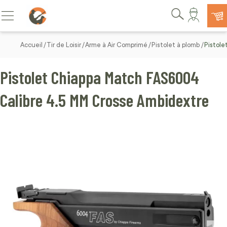
Allez au contenu
Basculer la navigation
Rechercher
Accueil
Tir de Loisir
Arme à Air Comprimé
Pistolet à plomb
Pistol
Pistolet Chiappa Match FAS6004
Calibre 4.5 MM Crosse Ambidextre