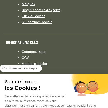
Marques
Blog & conseils d'experts
Click & Collect
Qui sommes-nous ?
INFORMATIONS CLÉS
Contactez-nous
CGV
Mentions légales
Continuer sans accepter
Législation
Politique de confidentialité
Salut c'est nous...
les Cookies !
Facebook
Instagram
On a attendu d'être sûrs que le contenu de
ce site vous intéresse avant de vous
déranger, mais on aimerait bien vous accompagner pendant votre