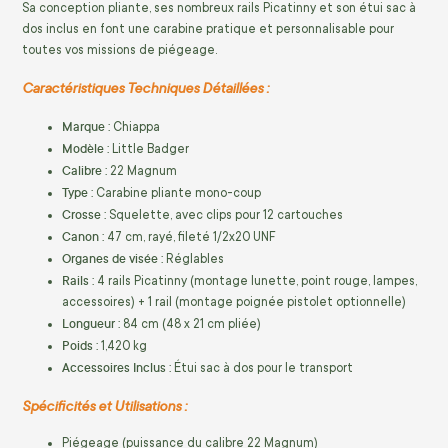
Sa conception pliante, ses nombreux rails Picatinny et son étui sac à
dos inclus en font une carabine pratique et personnalisable pour
toutes vos missions de piégeage.
Caractéristiques Techniques Détaillées :
Marque :
Chiappa
Modèle :
Little Badger
Calibre :
22 Magnum
Type :
Carabine pliante mono-coup
Crosse :
Squelette, avec clips pour 12 cartouches
Canon :
47 cm, rayé, fileté 1/2x20 UNF
Organes de visée :
Réglables
Rails :
4 rails Picatinny (montage lunette, point rouge, lampes,
accessoires) + 1 rail (montage poignée pistolet optionnelle)
Longueur :
84 cm (48 x 21 cm pliée)
Poids :
1,420 kg
Accessoires Inclus :
Étui sac à dos pour le transport
Spécificités et Utilisations :
Piégeage (puissance du calibre 22 Magnum)