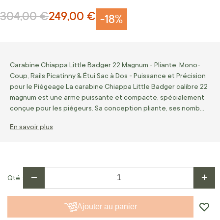
304,00 €
249,00 €
Prix normal
Prix Spécial
-18%
Carabine Chiappa Little Badger 22 Magnum - Pliante, Mono-
Coup, Rails Picatinny & Étui Sac à Dos - Puissance et Précision
pour le Piégeage La carabine Chiappa Little Badger calibre 22
magnum est une arme puissante et compacte, spécialement
conçue pour les piégeurs. Sa conception pliante, ses nomb…
En savoir plus
−
+
Qté
Ajouter au panier