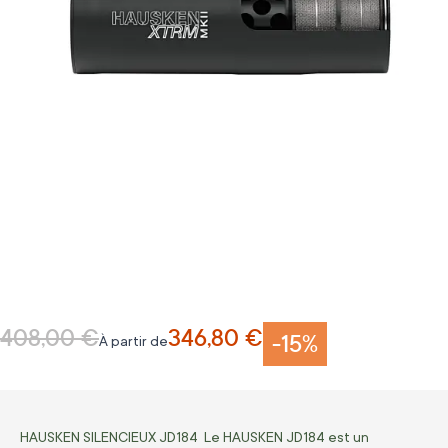
408,00 €
346,80 €
Prix normal
-15%
À partir de
HAUSKEN SILENCIEUX JD184 Le HAUSKEN JD184 est un