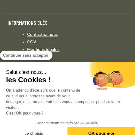
INFORMATIONS CLÉS
Contactez-nous
CGV
Mentions légales
Continuer sans accepter
Législation
Politique de confidentialité
Salut c'est nous...
les Cookies !
Facebook
Instagram
On a attendu d'être sûrs que le contenu de
ce site vous intéresse avant de vous
déranger, mais on aimerait bien vous accompagner pendant votre
visite...
COPYRIGHT © 2013-AUJOURD'HUI MAGENTO, INC. TOUS DROITS RÉSERVÉS.
C'est OK pour vous ?
Consentements certifiés par
Je choisis
OK pour moi