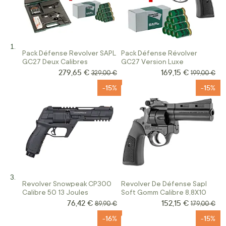
Pack Défense Revolver SAPL
Pack Défense Révolver
GC27 Deux Calibres
GC27 Version Luxe
279,65 €
169,15 €
Prix Spécial
Prix Spécial
Prix normal
Prix normal
329,00 €
199,00 €
-15%
-15%
Revolver Snowpeak CP300
Revolver De Défense Sapl
Calibre 50 13 Joules
Soft Gomm Calibre 8,8X10
76,42 €
152,15 €
Prix Spécial
Prix Spécial
Prix normal
Prix normal
89,90 €
179,00 €
-16%
-15%