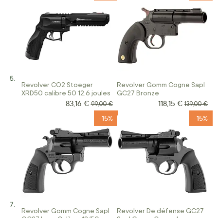
Revolver CO2 Stoeger
Revolver Gomm Cogne Sapl
XRD50 calibre 50 12,6 joules
GC27 Bronze
83,16 €
118,15 €
Prix Spécial
Prix Spécial
Prix normal
Prix normal
99,00 €
139,00 €
-15%
-15%
Revolver Gomm Cogne Sapl
Revolver De défense GC27