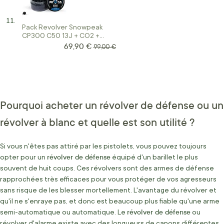
Pack Revolver Snowpeak
CP300 C50 13J + CO2 +
Billes
69,90 €
Prix Spécial
Prix normal
99,00 €
Pourquoi acheter un révolver de défense ou un
révolver à blanc et quelle est son utilité ?
Si vous n'êtes pas attiré par les pistolets, vous pouvez toujours
révolver de défense
opter pour un
équipé d'un barillet le plus
souvent de huit coups. Ces révolvers sont des armes de défense
rapprochées très efficaces pour vous protéger de vos agresseurs
sans risque de les blesser mortellement. L'avantage du révolver et
qu'il ne s'enraye pas, et donc est beaucoup plus fiable qu'une arme
révolver de défense
semi-automatique ou automatique. Le
ou
révolver d'alarme existe avec des longueurs de canons différentes