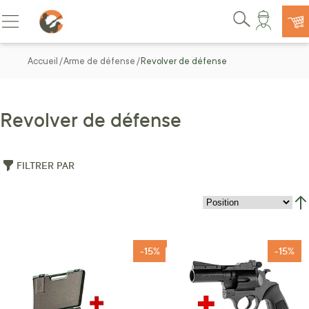
Allez au contenu
Basculer la navigation
Rechercher
Accueil
Arme de défense
Revolver de défense
Revolver de défense
FILTRER PAR
Par
-15%
-15%