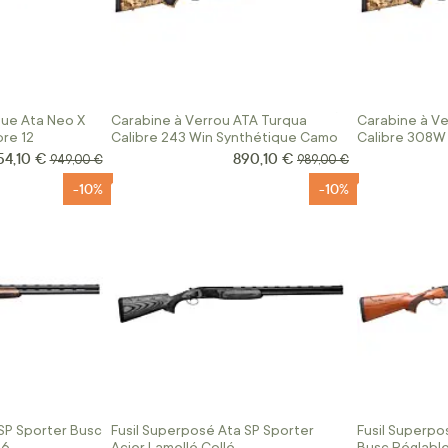
que Ata Neo X
Carabine à Verrou ATA Turqua
Carabine à Ve
re 12
Calibre 243 Win Synthétique Camo
Calibre 308W
54,10 €
890,10 €
ix Spécial
Prix Spécial
Prix normal
Prix normal
949,00 €
989,00 €
-10%
-10%
SP Sporter Busc
Fusil Superposé Ata SP Sporter
Fusil Superpo
76
Acier Lamellé Collé
Busc Réglabl