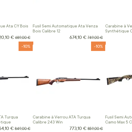
que Ata CY Bois
Fusil Semi Automatique Ata Venza
Carabine à Ve
Bois Calibre 12
Synthétique C
20,10 €
674,10 €
ix Spécial
Prix Spécial
Prix normal
Prix normal
689,00 €
749,00 €
-10%
-10%
TA Turqua
Carabine à Verrou ATA Turqua
Fusil Semi Au
étique
Calibre 243 Win
Camo Max 5 Ca
64,10 €
773,10 €
ix Spécial
Prix Spécial
Prix normal
Prix normal
849,00 €
859,00 €