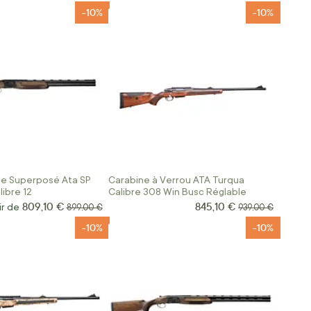
-10%
-10%
se Superposé Ata SP
Carabine à Verrou ATA Turqua
libre 12
Calibre 308 Win Busc Réglable
809,10 €
845,10 €
Prix Spécial
ir de
Prix normal
Prix normal
899,00 €
939,00 €
-10%
-10%