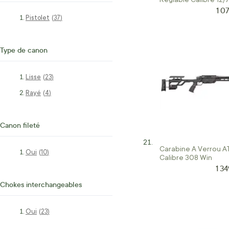
1 0
Prix
Pistolet
articles
37
Type de canon
Lisse
articles
23
Rayé
articles
4
Canon fileté
Carabine A Verrou A
Oui
articles
10
Calibre 308 Win
1 34
Prix
Chokes interchangeables
Oui
articles
23