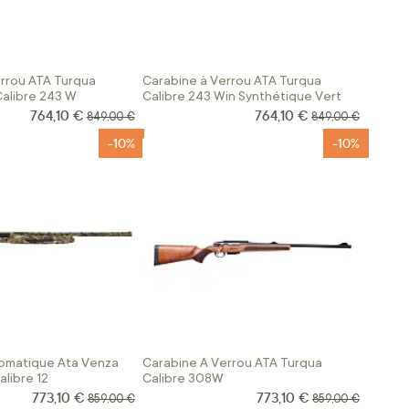
rrou ATA Turqua
Carabine à Verrou ATA Turqua
alibre 243 W
Calibre 243 Win Synthétique Vert
764,10 €
764,10 €
Prix Spécial
Prix Spécial
Prix normal
Prix normal
849,00 €
849,00 €
-10%
-10%
tomatique Ata Venza
Carabine A Verrou ATA Turqua
libre 12
Calibre 308W
773,10 €
773,10 €
Prix Spécial
Prix Spécial
Prix normal
Prix normal
859,00 €
859,00 €