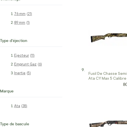
76 mm
articles
21
89 mm
article
1
Type d'éjection
Ejecteur
articles
11
Emprunt Gaz
articles
6
Inertie
articles
Fusil De Chasse Sem
5
Ata CY Max 5 Calibre
8
Pr
Marque
Ata
articles
38
Type de bascule