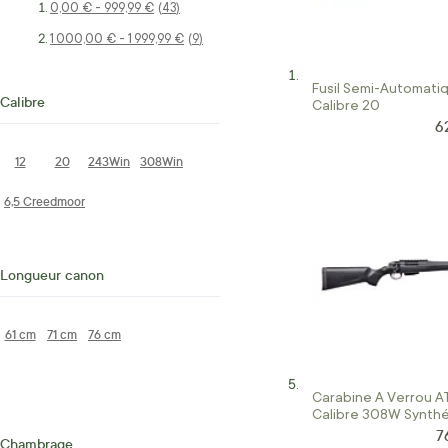
0,00 €
-
999,99 €
articles
43
1 000,00 €
-
1 999,99 €
articles
9
Fusil Semi-Automati
Calibre
Calibre 20
6
Pr
12
20
243Win
308Win
6,5 Creedmoor
Longueur canon
61 cm
71 cm
76 cm
Carabine A Verrou A
Calibre 308W Synth
7
Pr
Chambrage