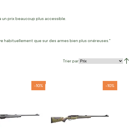
 à un prix beaucoup plus accessible.
ouve habituellement que sur des armes bien plus onéreuses."
Trier par
Par
-10%
-10%