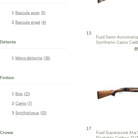
Bascule acier
articles
5
Bascule ergal
articles
4
Fusil Semi-Automati
Détente
Synthetic Camo Calib
8
Pr
Mono détente
articles
38
Finition
Bois
articles
21
Camo
articles
7
Synthétique
articles
10
Crosse
Fusil Superposé Ata 
Réglable Calibre 12/