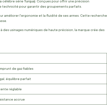
Turqua
la célèbre série
). Conçues pour offrir une précision
ute technicité pour garantir des groupements parfaits.
 améliorer l'ergonomie et la fluidité de ses armes. Cette recherche
asse.
s à des usinages numériques de haute précision, la marque crée des
emprunt de gaz fiables
al, équilibre parfait
tente réglable
ésistance accrue