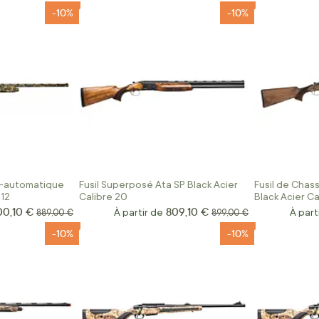
-10%
-10%
i-automatique
Fusil Superposé Ata SP Black Acier
Fusil de Chas
 12
Calibre 20
Black Acier Ca
00,10 €
809,10 €
ix Spécial
Prix normal
À partir de
Prix normal
À part
889,00 €
899,00 €
-10%
-10%