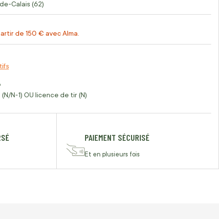
de-Calais (62)
artir de 150 € avec Alma.
tifs
o
(N/N-1) OU licence de tir (N)
RSÉ
PAIEMENT SÉCURISÉ
Et en plusieurs fois