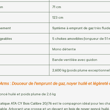
on
71 cm
123 cm
mement
Système à emprunt de gaz
très fluid
geables
5 chokes amovibles
(longueur de 51 
Mono détente
Bande ventilée avec guidon
2,600 kg
(poids plume exceptionnel 
 Arms : Douceur de l'emprunt de gaz, noyer huilé et légèreté 
ncé huilé et poids plume de 2,6 kg
matique ATA CY Bois Calibre 20/76
est le compagnon idéal pour les cha
bois de noyer poncé huilé
ble. Arborant une crosse et un devant en