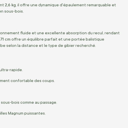
2,6 kg
ent
, il offre une dynamique d'épaulement remarquable et
en sous-bois.
ctionnement fluide et une excellente absorption du recul, rendant
 71 cm
offre un équilibre parfait et une portée balistique
be selon la distance et le type de gibier recherché.
ltra-rapide.
nement confortable des coups.
au sous-bois comme au passage.
lles Magnum puissantes.