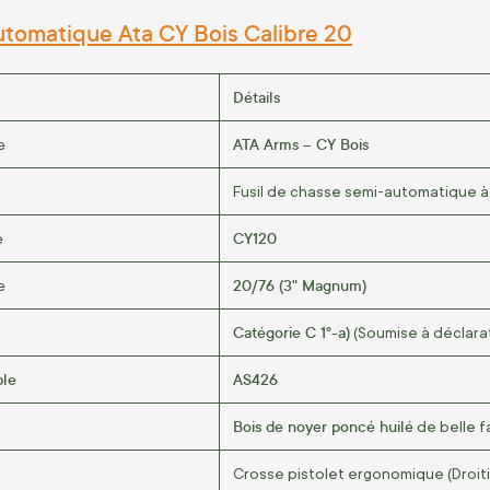
utomatique Ata CY Bois Calibre 20
Détails
e
ATA Arms – CY Bois
Fusil de chasse semi-automatique 
e
CY120
e
20/76 (3" Magnum)
Catégorie C 1°-a)
(Soumise à déclara
ble
AS426
Bois de noyer poncé huilé
de belle f
Crosse pistolet ergonomique (Droiti