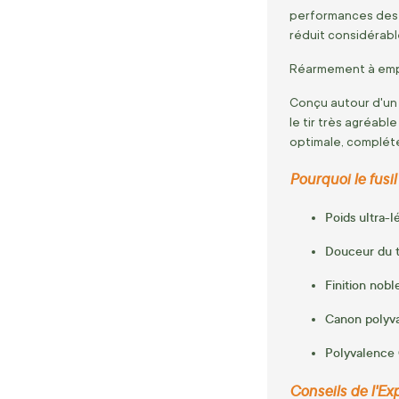
performances des 
réduit considérabl
Réarmement à empr
Conçu autour d'u
le tir très agréa
optimale, complét
Pourquoi le fusi
Poids ultra-l
Douceur du t
Finition nobl
Canon polyva
Polyvalence 
Conseils de l'Exp