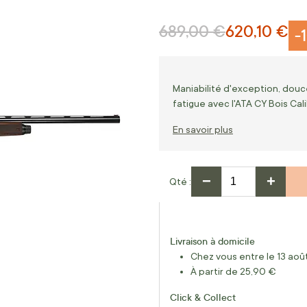
689,00 €
620,10 €
Prix normal
Prix Spécial
-
Maniabilité d'exception, douc
fatigue avec l'ATA CY Bois Cal
En savoir plus
−
+
Qté
Livraison à domicile
Chez vous entre le 13 août
À partir de 25,90 €
Click & Collect