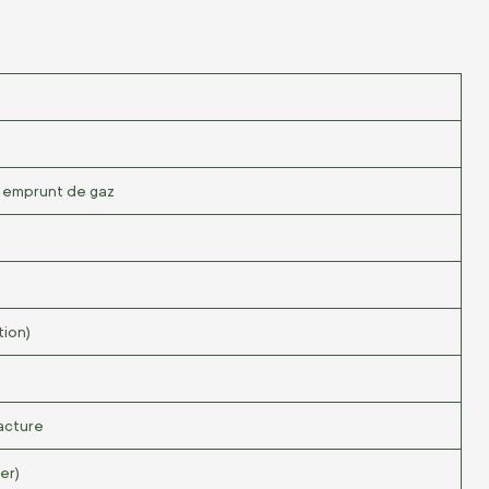
à emprunt de gaz
tion)
acture
er)