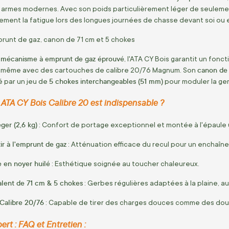
armes modernes. Avec son poids particulièrement léger de seulem
ement la fatigue lors des longues journées de chasse devant soi ou 
unt de gaz, canon de 71 cm et 5 chokes
mécanisme à emprunt de gaz éprouvé
n
, l'ATA CY Bois garantit un fon
canon de
ble même avec des cartouches de calibre 20/76 Magnum. Son
5 chokes interchangeables (51 mm)
é par un jeu de
pour moduler la ger
l ATA CY Bois Calibre 20 est indispensable ?
éger (2,6 kg)
: Confort de portage exceptionnel et montée à l'épaule u
ir à l'emprunt de gaz
: Atténuation efficace du recul pour un enchaî
e en noyer huilé
: Esthétique soignée au toucher chaleureux.
lent de 71 cm & 5 chokes
: Gerbes régulières adaptées à la plaine, 
Calibre 20/76
: Capable de tirer des charges douces comme des doui
ert : FAQ et Entretien :