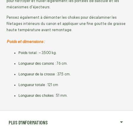
pour nettoyer et huiler légèrement les portées de bascule et les
mécanismes d'éjecteurs.
Pensez également à démonter les chokes pour décalaminer les
filetages intérieurs du canon et appliquer une fine goutte de graisse
haute température avant remontage.
Poids et dimensions :
Poids total
:
~ 3,
500 kg.
Longueur des canons
:
76 cm.
Longueur de la crosse
: 37,5 cm.
Longueur totale
: 121 cm
Longueur des chokes
: 51 mm.
PLUS D'INFORMATIONS