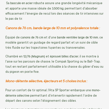
bascule en acier
Sa
robuste assure une grande longévité mécanique
3,500 kg
et apporte une masse idéale de
,
permettant d'absorber
efficacement l'énergie de recul lors des séances de tir intensives sur
le pas de tir.
Canons de 76 cm, bande large de 10 mm et polyvalence totale :
canons de 76 cm
bande ventilée large de 10 mm
Équipé de
et d'une
,
ce
modèle garantit un guidage de regard parfait et un suivi de cible
très fluide sur les trajectoires fuyantes ou transversales.
12/76 (Magnum)
éprouvé billes d'acier
Chambré en
et
,
il se montre à
l'aise sur les parcours de chasse,
le Compak Sporting ou le Ball-Trap,
tout en restant parfaitement utilisable à la chasse du gibier d'eau ou
du pigeon en poste fixe.
Mono-détente sélective, éjecteurs et 5 chokes inclus :
mono-
Pour un confort de tir optimal,
l'Ata SP Sporter embarque une
détente sélective
permettant d'intervertir rapidement l'ordre de
départ des canons selon l'éloignement des cibles.