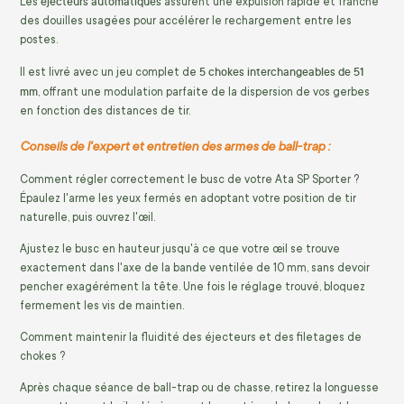
éjecteurs automatiques
Les
assurent une expulsion rapide et franche
des douilles usagées pour accélérer le rechargement entre les
postes.
5 chokes interchangeables de 51
Il est livré avec un jeu complet de
mm
,
offrant une modulation parfaite de la dispersion de vos gerbes
en fonction des distances de tir.
Conseils de l'expert et entretien des armes de ball-trap :
Comment régler correctement le busc de votre Ata SP Sporter ?
Épaulez l'arme les yeux fermés en adoptant votre position de tir
naturelle,
puis ouvrez l'œil.
Ajustez le busc en hauteur jusqu'à ce que votre œil se trouve
exactement dans l'axe de la bande ventilée de 10 mm,
sans devoir
pencher exagérément la tête.
Une fois le réglage trouvé,
bloquez
fermement les vis de maintien.
Comment maintenir la fluidité des éjecteurs et des filetages de
chokes ?
Après chaque séance de ball-trap ou de chasse,
retirez la longuesse