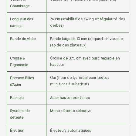
Chambrage
Longueur des
76 cm
(stabilité de swing et régularité des
canons
gerbes)
Bande de visée
Bande large de 10 mm
(acquisition visuelle
rapide des plateaux)
Crosse &
37,5 cm
busc réglable
Crosse de
avec
en
Ergonomie
hauteur
Épreuve Billes
Oui (fleur de lys, idéal pour toutes
d'Acier
munitions à substitut)
Bascule
Acier
haute résistance
Système de
Mono-détente sélective
détente
Éjection
Éjecteurs automatiques