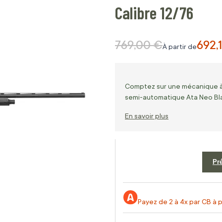
Calibre 12/76
769,00 €
692,
Prix normal
À partir de
Comptez sur une mécanique à in
semi-automatique Ata Neo Bla
En savoir plus
Pr
Payez de 2 à 4x par CB à p