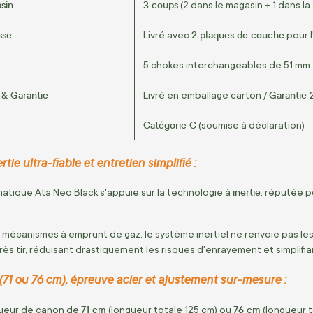
sin
3 coups
(2 dans le magasin + 1 dans l
sse
2 plaques de couche
Livré avec
pour l
5 chokes interchangeables de 51 mm
& Garantie
Garantie 
Livré en emballage carton /
Catégorie C
(soumise à déclaration)
ie ultra-fiable et entretien simplifié :
inertie
matique Ata Neo Black s'appuie sur la technologie à
,
réputée pou
 mécanismes à emprunt de gaz,
le système inertiel ne renvoie pas le
ès tir,
réduisant drastiquement les risques d'enrayement et simplifia
71 ou 76 cm), épreuve acier et ajustement sur-mesure :
71 cm
76 cm
gueur de canon de
(longueur totale 125 cm) ou
(longueur t