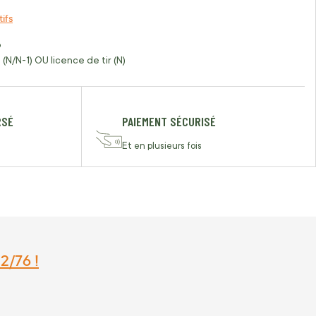
tifs
o
(N/N-1) OU licence de tir (N)
RSÉ
PAIEMENT SÉCURISÉ
Et en plusieurs fois
2/76 !