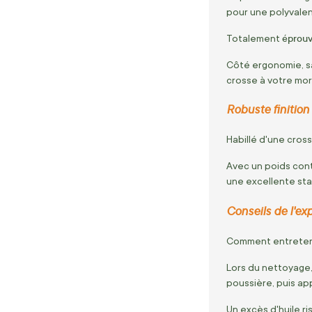
pour une polyvalen
éprouvé
Totalement
Côté ergonomie,
s
crosse à votre mor
Robuste finition
Habillé d'une cros
Avec un poids co
une excellente stab
Conseils de l'exp
Comment entretenir
Lors du nettoyage
poussière,
puis app
Un excès d'huile ri