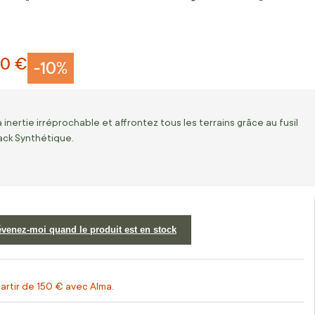
10 €
-10%
ertie irréprochable et affrontez tous les terrains grâce au fusil
ck Synthétique.
évenez-moi quand le produit est en stock
artir de 150 € avec Alma.