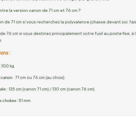
tre la version canon de 71 cm et 76 cm ?
n de 71 cm si vous recherchez la polyvalence (chasse devant soi,
fai
de 76 cm si vous destinez principalement votre fusil au poste fixe,
à 
s.
ons :
,
100 kg.
 canon
:
71 cm ou 76 cm (au choix).
ale
: 125 cm (canon 71 cm) / 130 cm (canon 76 cm).
s chokes
: 51 mm.