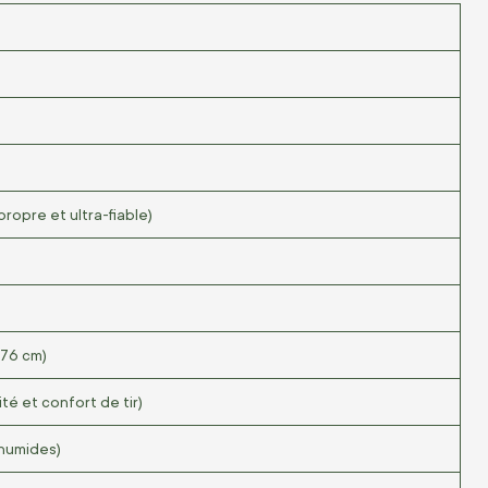
)
ropre et ultra-fiable)
76 cm)
ité et confort de tir)
 humides)