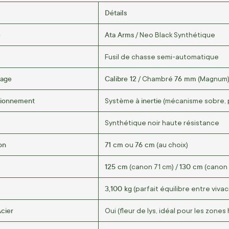
Détails
e
Ata Arms
/ Neo Black Synthétique
Fusil de chasse semi-automatique
rage
Calibre 12
76 mm
/ Chambré
(Magnum
tionnement
inertie
Système à
(mécanisme sobre, p
Synthétique noir haute résistance
on
71 cm
76 cm
ou
(au choix)
125 cm
130 cm
(canon 71 cm) /
(canon 
3,100 kg
(parfait équilibre entre vivac
Acier
Oui (fleur de lys, idéal pour les zones