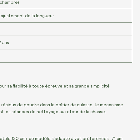
a chambre)
'ajustement de la longueur
2 ans
r sa fiabilité à toute épreuve et sa grande simplicité
s résidus de poudre dans le boîtier de culasse :
le mécanisme
nt les séances de nettoyage au retour de la chasse.
otale 130 cm),
ce modèle s'adapte à vos préférences :
71 cm