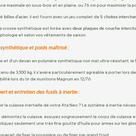
ce maximale en sous-bois et en plaine,
ou 76 cm pour maximiser la port
 billes d'acier
5 chokes intercha
,
il est fourni avec un jeu complet de
deux plaques de couche interch
a crosse synthétique est livrée avec
phologie et selon vos vêtements de saison.
 synthétique et poids maîtrisé :
se et d'un devan en polymère synthétique noir mat ultra-résistant,
le 
3,100 kg
ntenu de
,
il s'avère particulièrement agréable à porter lors 
ilité lors du tir de munitions Magnum en 12/76.
ert et entretien des fusils à inertie :
 la culasse inertielle de votre Ata Neo ?
Le système à inertie nécess
,
démontez la culasse,
essuyez soigneusement le corps de culasse et l
liquez seulement une très fine goutte d'huile pour armes sur les gliss
squerait de fixer la poussière ou de figer par grand froid.