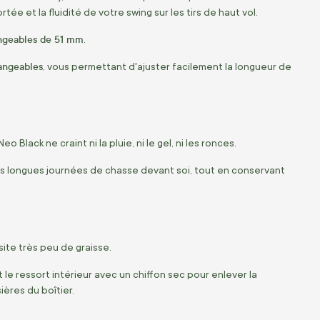
ée et la fluidité de votre swing sur les tirs de haut vol.
ngeables de 51 mm
.
angeables
,
vous permettant d'ajuster facilement la longueur de
Neo Black ne craint ni la pluie,
ni le gel,
ni les ronces.
des longues journées de chasse devant soi,
tout en conservant
ite très peu de graisse.
e ressort intérieur avec un chiffon sec pour enlever la
ières du boîtier.