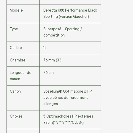
Modèle
Beretta 688 Performance Black
Sporting (version Gaucher)
Type
Superposé - Sporting /
compétition
Calibre
12
Chambre
76 mm (3")
Longueur de
76 cm
canon
Canon
Steelium® Optimabore® HP
avec cônes de forcement
allongés
Chokes
5 Optimachokes HP externes
+2cm(**/***/****/Cyl/Sk)