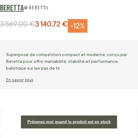
BERETTA
3 569,00 €
3 140,72 €
Prix normal
Prix Spécial
-12%
Superposé de compétition compact et moderne, conçu par
Beretta pour offrir maniabilité, stabilité et performance
balistique sur les pas de tir
En savoir plus
Prévenez-moi quand le produit est en stock