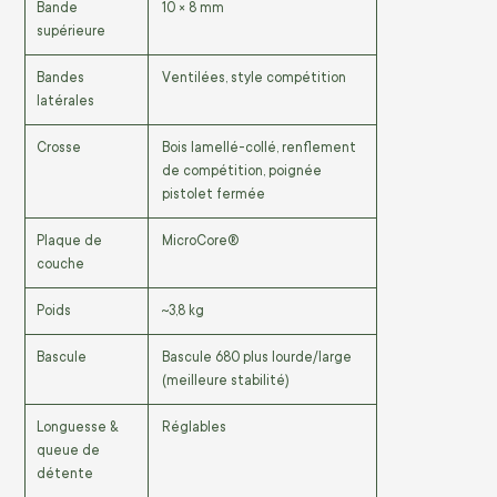
Bande
10 × 8 mm
supérieure
Bandes
Ventilées, style compétition
latérales
Crosse
Bois lamellé-collé, renflement
de compétition, poignée
pistolet fermée
Plaque de
MicroCore®
couche
Poids
~3,8 kg
Bascule
Bascule 680 plus lourde/large
(meilleure stabilité)
Longuesse &
Réglables
queue de
détente