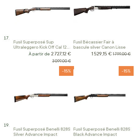
Fusil Superposé Sup
Fusil Bécassier Fair à
Ultraleggero Kick Off Cal 12
bascule silver Canon Lisse
Beretta
2 727,12 €
1 529,15 €
Prix Spécial
À partir de
Prix normal
1 799,00 €
Prix normal
3 099,00 €
-15%
-15%
Fusil Superposé Benelli 828S
Fusil Superposé Benelli 828S
Silver Advance Impact
Black Advance Impact