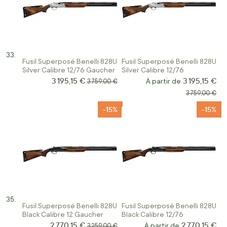
Fusil Superposé Benelli 828U
Fusil Superposé Benelli 828U
Silver Calibre 12/76 Gaucher
Silver Calibre 12/76
3 195,15 €
3 195,15 €
Prix Spécial
Prix normal
À partir de
3 759,00 €
Prix normal
3 759,00 €
-15%
-15%
Fusil Superposé Benelli 828U
Fusil Superposé Benelli 828U
Black Calibre 12 Gaucher
Black Calibre 12/76
2 770,15 €
2 770,15 €
Prix Spécial
Prix normal
À partir de
3 259,00 €