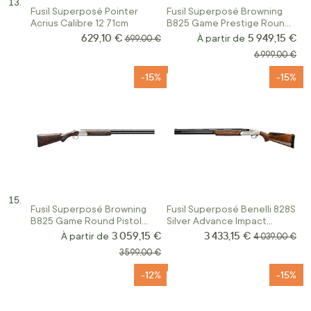
Fusil Superposé Pointer
Fusil Superposé Browning
Acrius Calibre 12 71cm
B825 Game Prestige Round
Pistol Grip Calibre 12/76
629,10 €
5 949,15 €
Prix Spécial
Prix normal
À partir de
699,00 €
Prix normal
6 999,00 €
-15%
-15%
Fusil Superposé Browning
Fusil Superposé Benelli 828S
B825 Game Round Pistol
Silver Advance Impact
Grip Calibre 12/76
Gaucher
3 059,15 €
3 433,15 €
Prix Spécial
À partir de
Prix normal
4 039,00 €
Prix normal
3 599,00 €
-12%
-15%