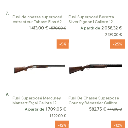
Fusil de chasse superposé
Fusil Superposé Beretta
extracteur Fabarm Elos A2
Silver Pigeon I Calibre 12
Notte Field Ergal Calibre 12
1 413,00 €
2 058,32 €
Prix Spécial
Prix normal
À partir de
1 570,00 €
Prix normal
2 339,00 €
-5%
-25%
Fusil Superposé Mercurey
Fusil De Chasse Superposé
Mansart Ergal Calibre 12
Country Bécassier Calibre
12/76
1 709,05 €
582,75 €
Prix Spécial
À partir de
Prix normal
777,00 €
Prix normal
1 799,00 €
-12%
-12%