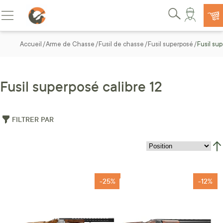
Allez au contenu
Basculer la navigation
Rechercher
Accueil
Arme de Chasse
Fusil de chasse
Fusil superposé
Fusil sup
Fusil superposé calibre 12
FILTRER PAR
Par
-25%
-12%