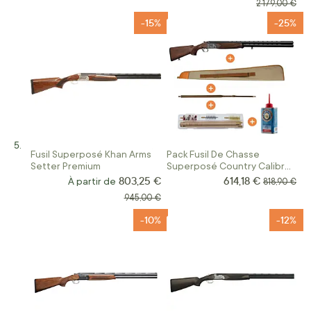
Prix normal
2 179,00 €
-15%
-25%
Fusil Superposé Khan Arms
Pack Fusil De Chasse
Setter Premium
Superposé Country Calibre
12/76 Canon de 76 Cm
803,25 €
614,18 €
Prix Spécial
À partir de
Prix normal
818,90 €
Prix normal
945,00 €
-10%
-12%