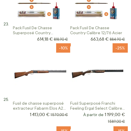
Pack Fusil De Chasse
Pack Fusil De Chasse
Superposé Country
Country Calibre 12/76 Acier
Bécassier Calibre 12/76
614,18 €
663,68 €
Prix Spécial
Prix Spécial
Prix normal
Prix normal
818,90 €
884,90 €
-10%
-25%
Fusil de chasse superposé
Fusil Superposé Franchi
extracteur Fabarm Elos A2
Feeling Ergal Select Calibre
Notte Field Acier Calibre 12
12/76
1 413,00 €
1 199,00 €
Prix Spécial
Prix normal
À partir de
1 570,00 €
Prix normal
1 589,00 €
-15%
-15%