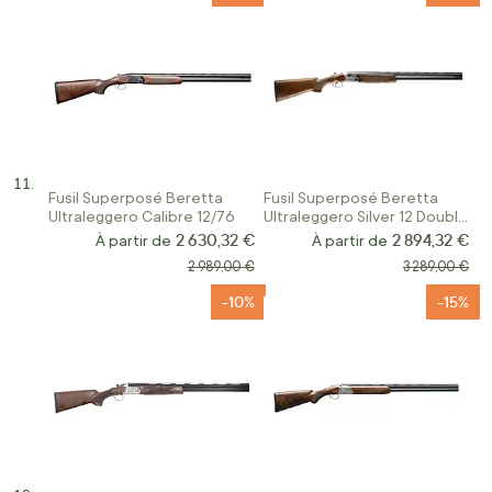
Fusil Superposé Beretta
Fusil Superposé Beretta
Ultraleggero Calibre 12/76
Ultraleggero Silver 12 Double
Détente
2 630,32 €
2 894,32 €
À partir de
À partir de
Prix normal
Prix normal
2 989,00 €
3 289,00 €
-10%
-15%