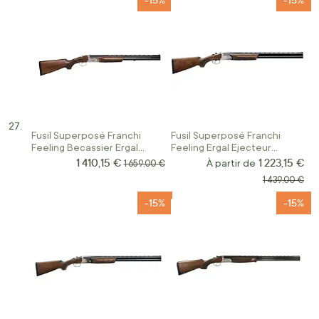
Fusil Superposé Franchi
Fusil Superposé Franchi
Feeling Becassier Ergal
Feeling Ergal Ejecteur
Select Calibre 12
Calibre 12/76
1 410,15 €
1 223,15 €
Prix Spécial
Prix normal
À partir de
1 659,00 €
Prix normal
1 439,00 €
-15%
-15%