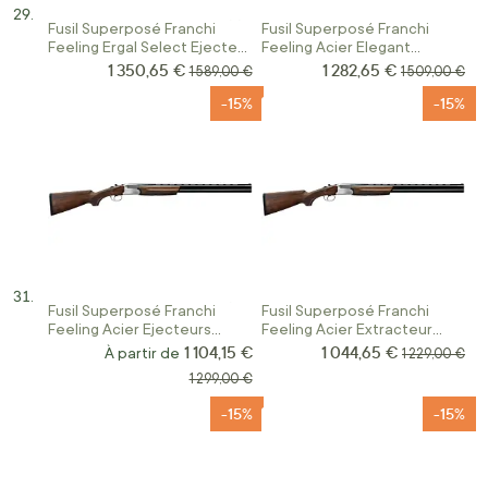
Fusil Superposé Franchi
Fusil Superposé Franchi
Feeling Ergal Select Ejecteur
Feeling Acier Elegant
Calibre 12/76
Extracteur Calibre 12/76
1 350,65 €
1 282,65 €
Prix Spécial
Prix Spécial
Prix normal
Prix normal
1 589,00 €
1 509,00 €
-15%
-15%
Fusil Superposé Franchi
Fusil Superposé Franchi
Feeling Acier Ejecteurs
Feeling Acier Extracteur
Calibre 12/76
Calibre 12
1 104,15 €
1 044,65 €
Prix Spécial
À partir de
Prix normal
1 229,00 €
Prix normal
1 299,00 €
-15%
-15%