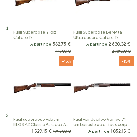
Fusil Superposé Yildiz
Fusil Superposé Beretta
Calibre 12
Ultraleggero Calibre 12
Gaucher
582,75 €
2 630,32 €
À partir de
À partir de
Prix normal
Prix normal
777,00 €
2 989,00 €
-15%
-15%
Fusil superposé Fabarm
Fusil Fair Jubilée Venice 71
ELOS A2 Classic Paradox AL
cm bascule acier faux corps
Gold
Calibre 12
1 529,15 €
1 852,15 €
Prix Spécial
Prix normal
À partir de
1 799,00 €