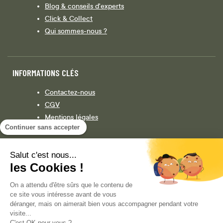
Blog & conseils d'experts
Click & Collect
Qui sommes-nous ?
INFORMATIONS CLÉS
Contactez-nous
CGV
Mentions légales
Continuer sans accepter
Législation
Politique de confidentialité
Salut c'est nous...
les Cookies !
Facebook
Instagram
On a attendu d'être sûrs que le contenu de
ce site vous intéresse avant de vous
déranger, mais on aimerait bien vous accompagner pendant votre
visite...
COPYRIGHT © 2013-AUJOURD'HUI MAGENTO, INC. TOUS DROITS RÉSERVÉS.
C'est OK pour vous ?