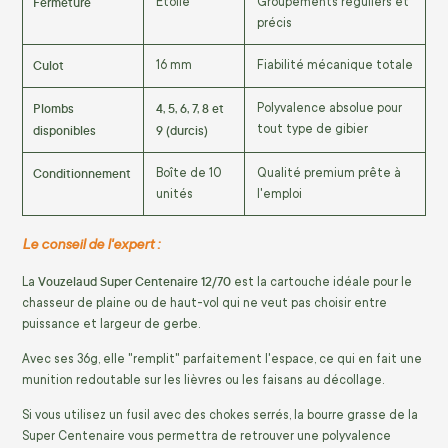
Fermeture
Étoile
Groupements réguliers et
précis
Culot
16 mm
Fiabilité mécanique totale
Plombs
4, 5, 6, 7, 8 et
Polyvalence absolue pour
disponibles
9 (durcis)
tout type de gibier
Conditionnement
Boîte de 10
Qualité premium prête à
unités
l'emploi
Le conseil de l'expert :
Vouzelaud Super Centenaire 12/70
La
est la cartouche idéale pour le
chasseur de plaine ou de haut-vol qui ne veut pas choisir entre
puissance et largeur de gerbe.
Avec ses 36g, elle "remplit" parfaitement l'espace, ce qui en fait une
munition redoutable sur les lièvres ou les faisans au décollage.
Si vous utilisez un fusil avec des chokes serrés, la bourre grasse de la
Super Centenaire vous permettra de retrouver une polyvalence