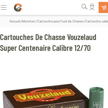
Allez au contenu
Basculer la navigation
Rechercher
Accueil
Munition
Cartouche pour Fusil de Chasse
Cartouche calib
Cartouches De Chasse Vouzelaud
Super Centenaire Calibre 12/70