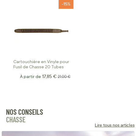
-15%
Cartouchière en Vinyle pour
Fusil de Chasse 20 Tubes
17,85 €
À partir de
Prix normal
21,00 €
NOS CONSEILS
CHASSE
Lire tous nos articles