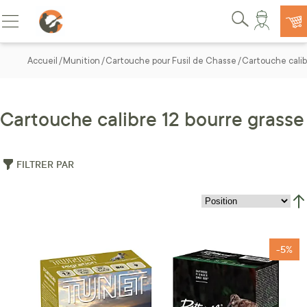
Allez au contenu
Basculer la navigation
Rechercher
Accueil
Munition
Cartouche pour Fusil de Chasse
Cartouche calib
Cartouche calibre 12 bourre grasse
FILTRER PAR
Par
-5%