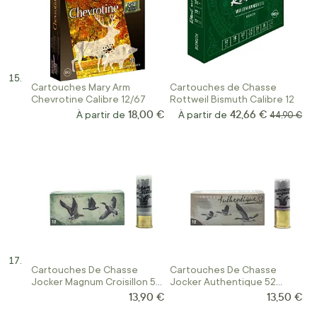
Cartouches Mary Arm
Cartouches de Chasse
Chevrotine Calibre 12/67
Rottweil Bismuth Calibre 12
18,00 €
42,66 €
À partir de
À partir de
Prix norma
44,90 €
Cartouches De Chasse
Cartouches De Chasse
Jocker Magnum Croisillon 50
Jocker Authentique 52
Calibre 12/76
Calibre 12/76
13,90 €
13,50 €