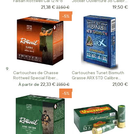
Faisan Rottweil Cal 12 N°6
Jocker Ouverture 36 Calibre
12/70
21,38 €
19,50 €
Prix Spécial
Prix normal
22,50 €
-5%
Cartouches de Chasse
Cartouches Tunet Bismuth
Rottweil Special Fiber
Grasse ARX STD Calibre
Calibre 12
12/67
22,33 €
21,00 €
À partir de
Prix normal
23,50 €
-5%