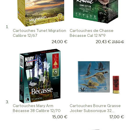
Cartouches Tunet Migration
Cartouches de Chasse
Calibre 12/67
Bécasse Cal 12 N°9
24,00 €
20,43 €
Prix Spécial
Prix norm
21,50 €
Cartouches Mary Arm
Cartouches Bourre Grasse
Bécasse 38 Calibre 12/70
Jocker Subsonique 32
Calibre 12/67
15,00 €
17,00 €