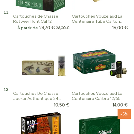
Cartouches de Chasse
Cartouches Vouzelaud La
Rottweil Hunt Cal 12
Centenaire Tube Carton
Calibre 12/65
24,70 €
16,00 €
À partir de
Prix normal
26,00 €
Cartouches De Chasse
Cartouches Vouzelaud La
Jocker Authentique 34
Centenaire Calibre 12/65
Calibre 12/67
10,50 €
14,00 €
-5%