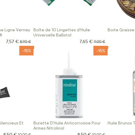
me Ligne Verney
Boîte de 10 Lingettes d'Huile
Boite Graisse
Ml
Universelle Ballistol
7,57 €
7,65 €
Prix Spécial
Prix Spécial
Prix normal
Prix normal
8,90 €
9,00 €
-15%
-15%
Silencieux Et
Burette D'Huile Anticorrosive Pour
Huile Brunox 
Armes Nitrolinol
8,50 €
8,50 €
Prix Spécial
Prix Spécial
Prix normal
Prix normal