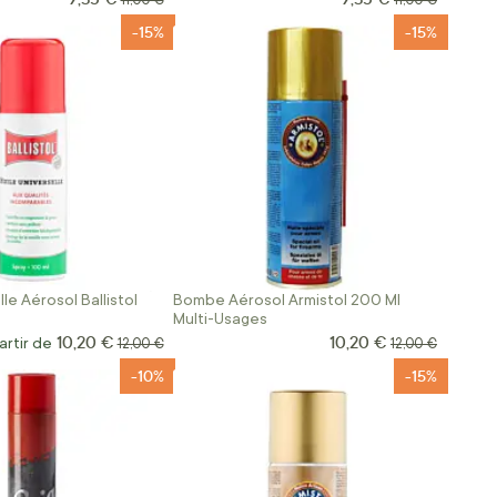
11,00 €
11,00 €
-15%
-15%
lle Aérosol Ballistol
Bombe Aérosol Armistol 200 Ml
Multi-Usages
10,20 €
10,20 €
Prix Spécial
artir de
Prix normal
Prix normal
12,00 €
12,00 €
-10%
-15%