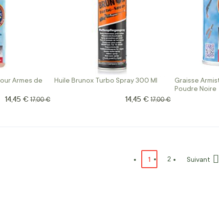
pour Armes de
Huile Brunox Turbo Spray 300 Ml
Graisse Armist
Poudre Noire
14,45 €
14,45 €
Prix Spécial
Prix Spécial
Prix normal
Prix normal
17,00 €
17,00 €
Page
Vous lisez actuellemen
1
Page
2
Suivant
Page