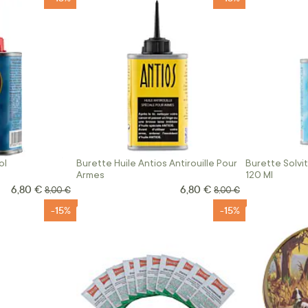
ol
Burette Huile Antios Antirouille Pour
Burette Solvi
Armes
120 Ml
6,80 €
6,80 €
Prix Spécial
Prix Spécial
Prix normal
Prix normal
8,00 €
8,00 €
-15%
-15%