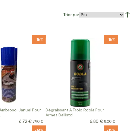
Trier par
Par
-15%
-15%
 Ambrosol Januel Pour
Dégraissant A Froid Robla Pour
L
Armes Ballistol
6,72 €
6,80 €
Prix Spécial
Prix Spécial
Prix normal
Prix normal
7,90 €
8,00 €
-14%
-15%