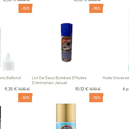
10,00 €
10,00 €
-15%
-15%
s Ballistol
Lot De Deux Bombes D'Huiles
Huile Universe
D'entretien Januel
9,35 €
10,12 €
Prix Spécial
Prix Spécial
Prix normal
Prix normal
À p
11,00 €
11,90 €
-10%
-15%