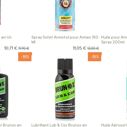
t en Un
Spray Solvit Armistol pour Armes 150
Huile pour Ar
Ml
Spray 200ml
10,71 €
11,05 €
Prix Spécial
Prix Spécial
Prix normal
Prix normal
11,90 €
13,00 €
-15%
-15%
or Brunox en
Lubrifiant Lub & Cor Brunox en
Huile Aérosol 