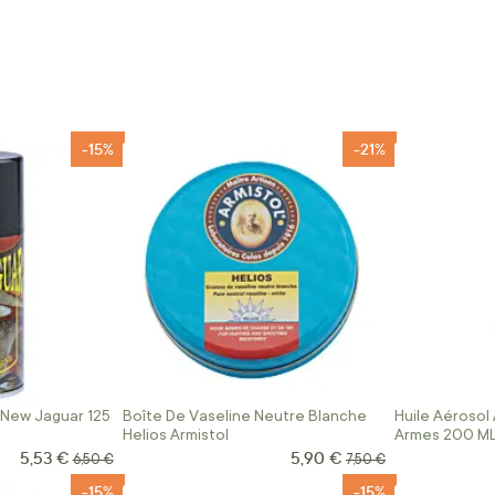
-15%
-21%
 New Jaguar 125
Boîte De Vaseline Neutre Blanche
Huile Aérosol
Helios Armistol
Armes 200 M
5,53 €
5,90 €
Prix Spécial
Prix Spécial
Prix normal
Prix normal
6,50 €
7,50 €
-15%
-15%