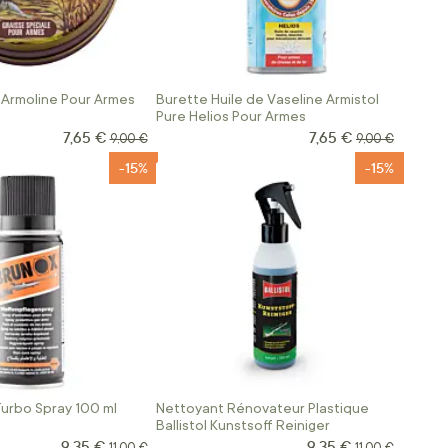
 Armoline Pour Armes
Burette Huile de Vaseline Armistol
Pure Helios Pour Armes
7,65 €
7,65 €
Prix Spécial
Prix Spécial
Prix normal
Prix normal
9,00 €
9,00 €
-15%
-15%
Turbo Spray 100 ml
Nettoyant Rénovateur Plastique
Ballistol Kunstsoff Reiniger
9,35 €
9,35 €
Prix Spécial
Prix Spécial
Prix normal
Prix normal