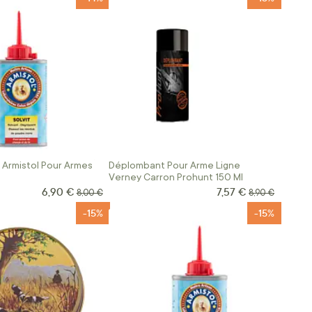
t Armistol Pour Armes
Déplombant Pour Arme Ligne
Verney Carron Prohunt 150 Ml
6,90 €
7,57 €
Prix Spécial
Prix Spécial
Prix normal
Prix normal
8,00 €
8,90 €
-15%
-15%