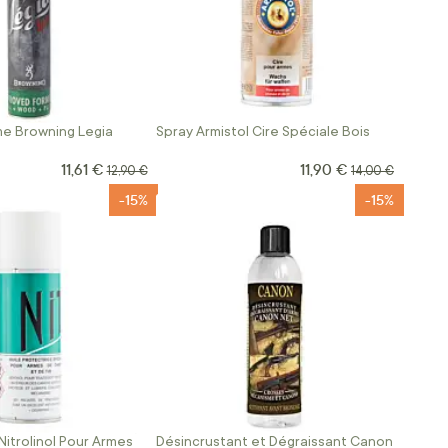
me Browning Legia
Spray Armistol Cire Spéciale Bois
11,61 €
11,90 €
Prix Spécial
Prix Spécial
Prix normal
Prix normal
12,90 €
14,00 €
-15%
-15%
Nitrolinol Pour Armes
Désincrustant et Dégraissant Canon