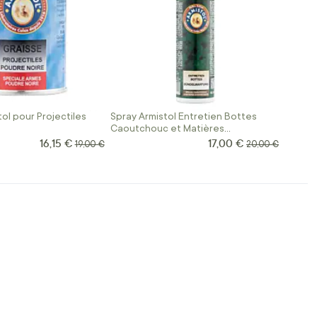
ol pour Projectiles
Spray Armistol Entretien Bottes
Caoutchouc et Matières
Synthétiques
16,15 €
17,00 €
Prix Spécial
Prix Spécial
Prix normal
Prix normal
19,00 €
20,00 €
t la page