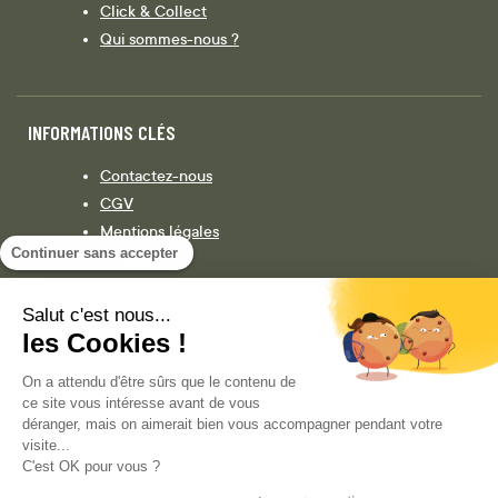
Click & Collect
Qui sommes-nous ?
INFORMATIONS CLÉS
Contactez-nous
CGV
Mentions légales
Continuer sans accepter
Législation
Politique de confidentialité
Salut c'est nous...
les Cookies !
Facebook
Instagram
On a attendu d'être sûrs que le contenu de
ce site vous intéresse avant de vous
déranger, mais on aimerait bien vous accompagner pendant votre
visite...
COPYRIGHT © 2013-AUJOURD'HUI MAGENTO, INC. TOUS DROITS RÉSERVÉS.
C'est OK pour vous ?