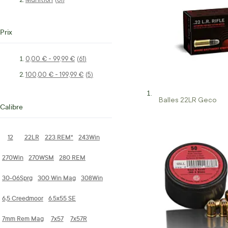
61
Prix
0,00 €
-
99,99 €
articles
61
100,00 €
-
199,99 €
articles
5
Balles 22LR Geco
Calibre
12
22LR
223 REM*
243Win
270Win
270WSM
280 REM
30-06Sprg
300 Win Mag
308Win
6,5 Creedmoor
6.5x55 SE
7mm Rem Mag
7x57
7x57R