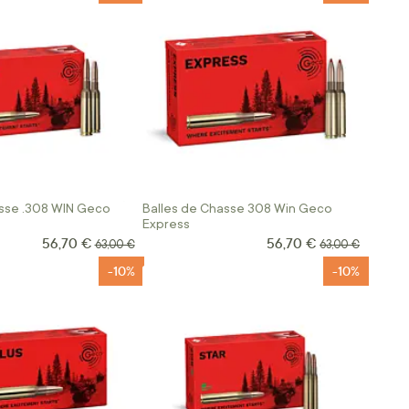
asse .308 WIN Geco
Balles de Chasse 308 Win Geco
Express
56,70 €
56,70 €
Prix Spécial
Prix Spécial
Prix normal
Prix normal
63,00 €
63,00 €
-10%
-10%