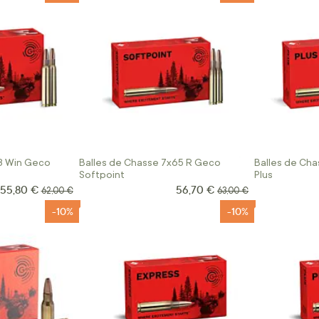
3 Win Geco
Balles de Chasse 7x65 R Geco
Balles de Ch
Softpoint
Plus
55,80 €
56,70 €
Prix Spécial
Prix Spécial
Prix normal
Prix normal
62,00 €
63,00 €
-10%
-10%