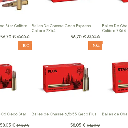
co Star Calibre
Balles De Chasse Geco Express
Balles De Cha
Calibre 7X64
Calibre 7X64
56,70 €
56,70 €
Prix Spécial
Prix Spécial
Prix normal
Prix normal
63,00 €
63,00 €
-10%
-10%
-06 Geco Star
Balles de Chasse 6,5x55 Geco Plus
Balles de Ch
58,05 €
58,05 €
Prix Spécial
Prix Spécial
Prix normal
Prix normal
64,50 €
64,50 €