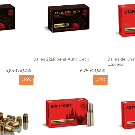
Balles 22LR Semi-Auto Geco
Balles de Ch
Express
5,85 €
6,75 €
Prix Spécial
Prix Spécial
Prix normal
Prix normal
6,50 €
7,50 €
-10%
-10%