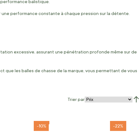
 performance balistique.
r une performance constante à chaque pression sur la détente.
ntation excessive, assurant une pénétration profonde même sur de
act que les balles de chasse de la marque, vous permettant de vous
Trier par
Par
-10%
-22%