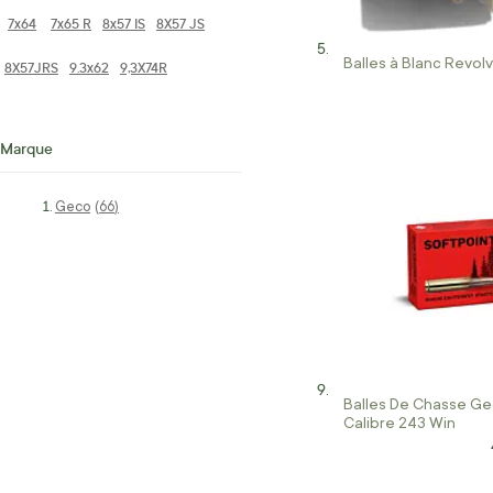
7x64
7x65 R
8x57 IS
8X57 JS
Balles à Blanc Revo
8X57JRS
9.3x62
9,3X74R
Marque
Geco
articles
66
Balles De Chasse Ge
Calibre 243 Win