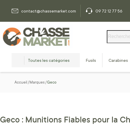
Allez au contenu
contact@chassemarket.com
09 72 12 77 56
Rechercher
Toutes les catégories
Fusils
Carabines
Accueil
Marques
Geco
Geco : Munitions Fiables pour la Chas