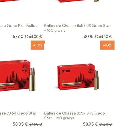
sse Geco Plus Bullet
Balles de Chasse 8x57 JS Geco Star
- 160 grains
57,60 €
58,05 €
Prix Spécial
Prix Spécial
Prix normal
Prix normal
64,00 €
64,50 €
-10%
-10%
asse 7X64 Geco Star
Balles de Chasse 8x57 JRS Geco
Star - 160 grains
58,05 €
58,95 €
Prix Spécial
Prix Spécial
Prix normal
Prix normal
64,50 €
65,50 €