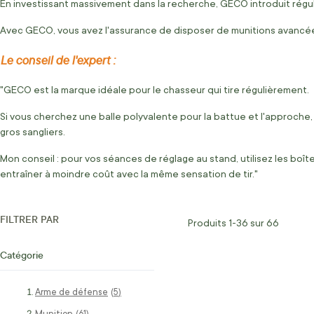
En investissant massivement dans la recherche, GECO introduit régul
Avec GECO, vous avez l'assurance de disposer de munitions avancée
Le conseil de l'expert :
"GECO est la marque idéale pour le chasseur qui tire régulièrement.
Si vous cherchez une balle polyvalente pour la battue et l'approche,
gros sangliers.
Mon conseil : pour vos séances de réglage au stand, utilisez les boî
entraîner à moindre coût avec la même sensation de tir."
FILTRER PAR
Produits
1
-
36
sur
66
Catégorie
Arme de défense
articles
5
Munition
articles