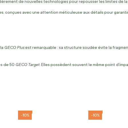
ièrement de nouvelles technologies pour repousser les limites de la
s, conçues avec une attention méticuleuse aux détails pour garanti
GECO Plus
 la
est remarquable : sa structure soudée évite la fragme
GECO Target
tes de 50
. Elles possèdent souvent le même point d'imp
-10%
-10%