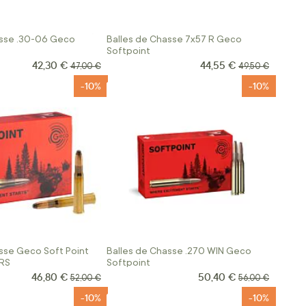
asse .30-06 Geco
Balles de Chasse 7x57 R Geco
Softpoint
42,30 €
44,55 €
Prix Spécial
Prix Spécial
Prix normal
Prix normal
47,00 €
49,50 €
-10%
-10%
sse Geco Soft Point
Balles de Chasse .270 WIN Geco
JRS
Softpoint
46,80 €
50,40 €
Prix Spécial
Prix Spécial
Prix normal
Prix normal
52,00 €
56,00 €
-10%
-10%