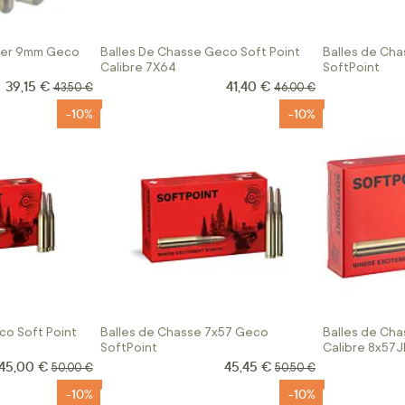
lver 9mm Geco
Balles De Chasse Geco Soft Point
Balles de Ch
Calibre 7X64
SoftPoint
39,15 €
41,40 €
Prix Spécial
Prix Spécial
Prix normal
Prix normal
43,50 €
46,00 €
-10%
-10%
co Soft Point
Balles de Chasse 7x57 Geco
Balles de Cha
SoftPoint
Calibre 8x57
45,00 €
45,45 €
Prix Spécial
Prix Spécial
Prix normal
Prix normal
50,00 €
50,50 €
-10%
-10%