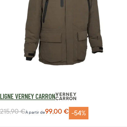
LIGNE VERNEY CARRON
215,90 €
99,00 €
Prix normal
-54%
À partir de