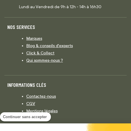
Lundi au Vendredi de 9h à 12h - 14h à 16h30
NOS SERVICES
Marques
Blog & conseils d'experts
Click & Collect
Qui sommes-nous ?
INFORMATIONS CLÉS
Contactez-nous
CGV
Mentions légales
Continuer sans accepter
Législation
Politique de confidentialité