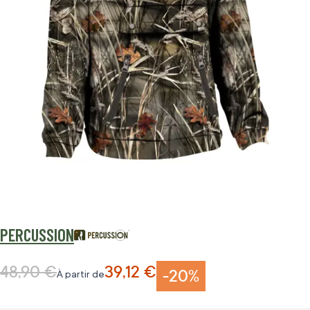
PERCUSSION
48,90 €
39,12 €
Prix normal
-20%
À partir de