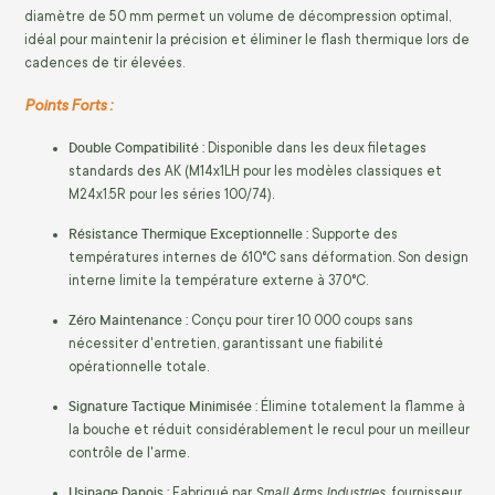
diamètre de
50 mm
permet un volume de décompression optimal,
idéal pour maintenir la précision et éliminer le flash thermique lors de
cadences de tir élevées.
Points Forts :
Double Compatibilité :
Disponible dans les deux filetages
standards des AK (M14x1LH pour les modèles classiques et
M24x1.5R pour les séries 100/74).
Résistance Thermique Exceptionnelle :
Supporte des
températures internes de 610°C sans déformation. Son design
interne limite la température externe à 370°C.
Zéro Maintenance :
Conçu pour tirer
10 000
coups sans
nécessiter d'entretien, garantissant une fiabilité
opérationnelle totale.
Signature Tactique Minimisée :
Élimine totalement la flamme à
la bouche et réduit considérablement le recul pour un meilleur
contrôle de l'arme.
Usinage Danois :
Small Arms Industries
Fabriqué par
, fournisseur