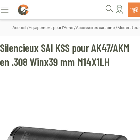
Allez au contenu
Basculer la navigation
Rechercher
Accueil
Equipement pour l'Arme
Accessoires carabine
Modérateur 
Silencieux SAI KSS pour AK47/AKM
en .308 Winx39 mm M14X1LH