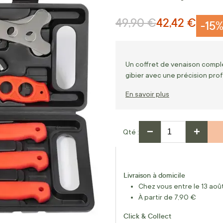
49,90 €
42,42 €
Prix normal
Prix Spécial
-15
Un coffret de venaison comple
gibier avec une précision prof
En savoir plus
−
+
Qté
Livraison à domicile
Chez vous entre le 13 août
À partir de 7,90 €
Click & Collect