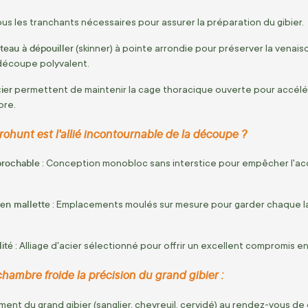
ous les tranchants nécessaires pour assurer la préparation du gibier.
teau à dépouiller
(skinner) à pointe arrondie pour préserver la venais
découpe polyvalent.
ier
permettent de maintenir la cage thoracique ouverte pour accélérer 
pre.
Prohunt est l'allié incontournable de la découpe ?
prochable
: Conception monobloc sans interstice pour empêcher l'accu
 en mallette
: Emplacements moulés sur mesure pour garder chaque lam
lité
: Alliage d'acier sélectionné pour offrir un excellent compromis e
chambre froide la précision du grand gibier :
ement du grand gibier (sanglier, chevreuil, cervidé) au rendez-vous d