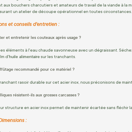
 aux bouchers charcutiers et amateurs de travail de la viande à la 
ssurant un atelier de découpe opérationnel en toutes circonstances.
ns et conseils d'entretien :
r et entretenir les couteaux après usage ?
es éléments à l'eau chaude savonneuse avec un dégraissant. Séchez 
huile alimentaire
lm d'
sur les tranchants.
'affûtage recommandé pour ce matériel ?
tranchant rasoir durable sur cet acier inox, nous préconisons de main
liques résistent-ils aux grosses carcasses ?
 leur structure en acier inox permet de maintenir écartée sans fléchir
Dimensions :