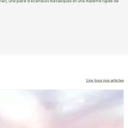
ner), une paire d'écarteurs métalliques et une mallette rigide de
Lire tous nos articles