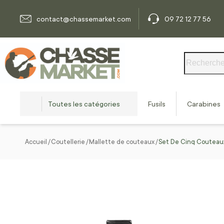
Allez au contenu
contact@chassemarket.com
09 72 12 77 56
Rechercher
Toutes les catégories
Fusils
Carabines
Accueil
Coutellerie
Mallette de couteaux
Set De Cinq Couteau