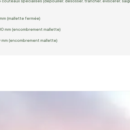
couteaux spécialisés (dépouiller, désosser, trancher, éviscérer, saig
 mm (mallette fermée)
80 mm (encombrement mallette)
0 mm (encombrement mallette)