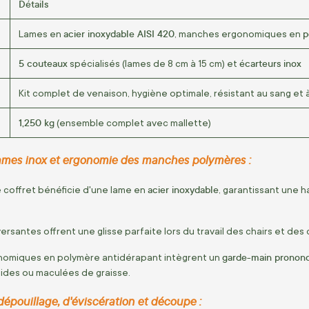
Détails
acier inoxydable AISI 420
p
Lames en
, manches ergonomiques en
5 couteaux
écarteurs inox
spécialisés (lames de 8 cm à 15 cm) et
Kit complet de venaison, hygiène optimale, résistant au sang et à 
1,250 kg
(ensemble complet avec mallette)
lames inox et ergonomie des manches polymères :
acier inoxydable
 coffret bénéficie d'une lame en
, garantissant une 
rsantes offrent une glisse parfaite lors du travail des chairs et des 
garde-main pronon
omiques en polymère antidérapant intègrent un
ides ou maculées de graisse.
épouillage, d'éviscération et découpe :