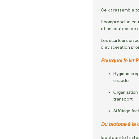
Ce kit rassemble t
cou
Il comprend un
et un couteau de 
écarteurs en ac
Les
d'éviscération pro
Pourquoi le kit 
Hygiène irré
chaude.
Organisation
transport.
Affûtage faci
Du biotope à la 
Idéal pour le trait