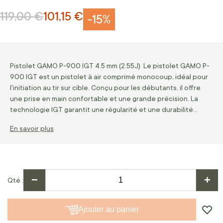
119,00 €
101,15 €
Prix normal
Prix Spécial
-15%
Pistolet GAMO P-900 IGT 4.5 mm (2.55J) Le pistolet GAMO P-
900 IGT est un pistolet à air comprimé monocoup, idéal pour
l'initiation au tir sur cible. Conçu pour les débutants, il offre
une prise en main confortable et une grande précision. La
technologie IGT garantit une régularité et une durabilité…
En savoir plus
−
+
Qté
Ajouter au panier