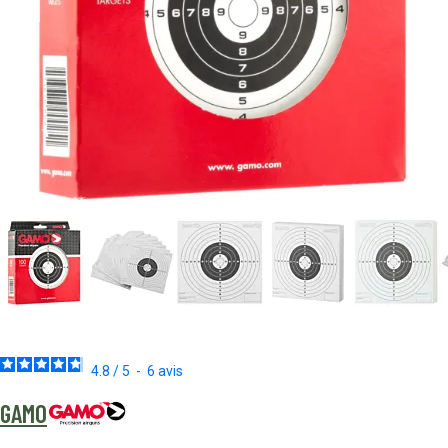
4.8
/
5
-
6
avis
GAMO