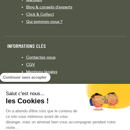
Blog & conseils d'experts
Click & Collect
Qui sommes-nous ?
INFORMATIONS CLÉS
Contactez-nous
CGV
Mentions légales
Continuer sans accepter
Législation
Politique de confidentialité
Salut c'est nous...
les Cookies !
Facebook
Instagram
On a attendu d'être sûrs que le contenu de
ce site vous intéresse avant de vous
déranger, mais on aimerait bien vous accompagner pendant votre
visite...