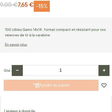
9,00 €
7,65 €
Prix normal
Prix Spécial
-15%
100 cibles Gamo 14x14 : format compact et résistant pour vos
séances de tir à la carabine
En savoir plus
−
+
Qté
Ajouter au panier
Livraison à domicile