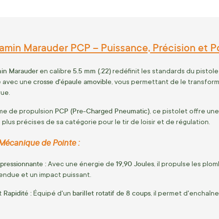
jamin Marauder PCP – Puissance, Précision et P
in Marauder
5.5 mm (.22)
en calibre
redéfinit les standards du pistol
crosse d'épaule amovible
é avec une
, vous permettant de le transform
rue.
PCP (Pre-Charged Pneumatic)
me de propulsion
, ce pistolet offre une
 plus précises de sa catégorie pour le tir de loisir et de régulation.
Mécanique de Pointe :
pressionnante :
19,90 Joules
Avec une énergie de
, il propulse les pl
tendue et un impact puissant.
 Rapidité :
barillet rotatif de 8 coups
Équipé d'un
, il permet d'enchaîn