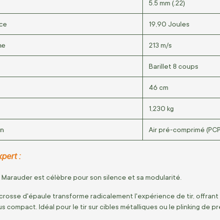
5.5 mm (.22)
nce
19,90 Joules
he
213 m/s
Barillet 8 coups
46 cm
1,230 kg
on
Air pré-comprimé (PCP
pert :
 Marauder est célèbre pour son silence et sa modularité.
a crosse d'épaule transforme radicalement l'expérience de tir, offra
s compact. Idéal pour le tir sur cibles métalliques ou le plinking de pr