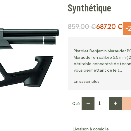
Synthétique
859,00 €
687,20 €
Prix normal
Prix Spécial
-
Pistolet Benjamin Marauder PC
Marauder en calibre 5.5 mm (.2
Véritable concentré de techno
vous permettant de le t…
En savoir plus
−
+
Qté
Livraison à domicile