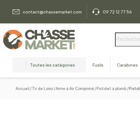
Allez au contenu
contact@chassemarket.com
09 72 12 77 56
Rechercher
Toutes les catégories
Fusils
Carabines
Accueil
Tir de Loisir
Arme à Air Comprimé
Pistolet à plomb
Pisto