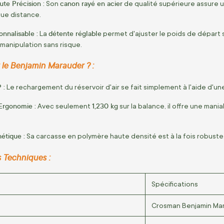
te Précision :
canon rayé en acier
Son
de qualité supérieure assure u
gue distance.
nnalisable :
détente réglable
La
permet d'ajuster le poids de départ 
 manipulation sans risque.
 le Benjamin Marauder ? :
 :
Le rechargement du réservoir d'air se fait simplement à l'aide d'
Ergonomie :
1,230 kg
Avec seulement
sur la balance, il offre une mani
hétique :
Sa carcasse en polymère haute densité est à la fois robuste,
s Techniques :
Spécifications
Crosman Benjamin Ma