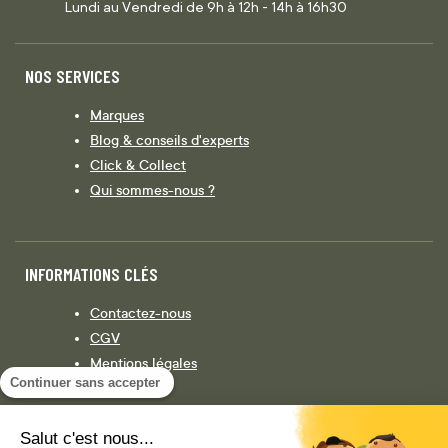
Lundi au Vendredi de 9h à 12h - 14h à 16h30
NOS SERVICES
Marques
Blog & conseils d'experts
Click & Collect
Qui sommes-nous ?
INFORMATIONS CLÉS
Contactez-nous
CGV
Mentions légales
Continuer sans accepter
Législation
Politique de confidentialité
Salut c'est nous...