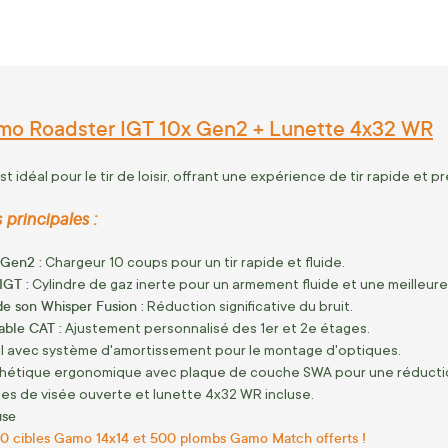
mo Roadster IGT 10x Gen2 + Lunette 4x32 WR
 idéal pour le tir de loisir, offrant une expérience de tir rapide et
 principales :
 Gen2 :
Chargeur 10 coups pour un tir rapide et fluide.
IGT :
Cylindre de gaz inerte pour un armement fluide et une meilleure
e son Whisper Fusion :
Réduction significative du bruit.
able CAT :
Ajustement personnalisé des 1er et 2e étages.
l avec système d'amortissement pour le montage d'optiques.
hétique ergonomique avec plaque de couche SWA pour une réductio
s de visée ouverte et lunette 4x32 WR incluse.
use
0 cibles Gamo 14x14 et 500 plombs Gamo Match offerts !