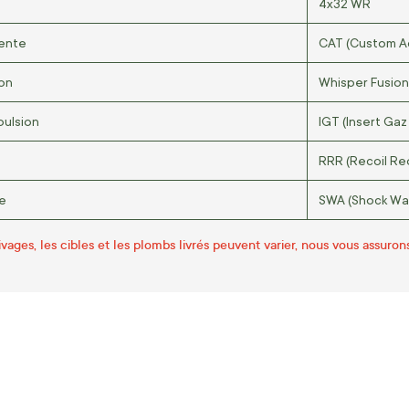
4x32 WR
ente
CAT (Custom Ac
on
Whisper Fusion
pulsion
IGT (Insert Ga
RRR (Recoil Red
e
SWA (Shock Wa
ivages, les cibles et les plombs livrés peuvent varier, nous vous assuron