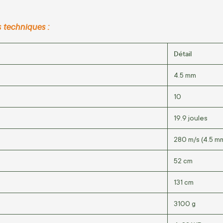
 techniques :
Détail
4.5 mm
10
19.9 joules
280 m/s (4.5 m
52 cm
131 cm
3100 g