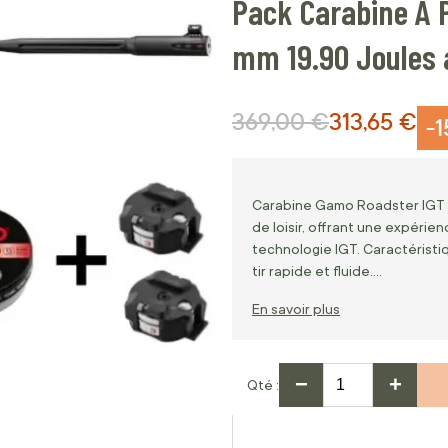
Pack Carabine A 
mm 19.90 Joules 
369,00 €
313,65 €
Prix normal
Prix Spécial
-
Carabine Gamo Roadster IGT 1
de loisir, offrant une expérie
technologie IGT. Caractéristi
tir rapide et fluide.…
En savoir plus
−
+
Qté