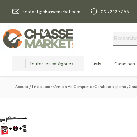
Allez au contenu
contact@chassemarket.com
09 72 12 77 56
Rechercher
Toutes les catégories
Fusils
Carabines
Accueil
Tir de Loisir
Arme à Air Comprimé
Carabine à plomb
Cara