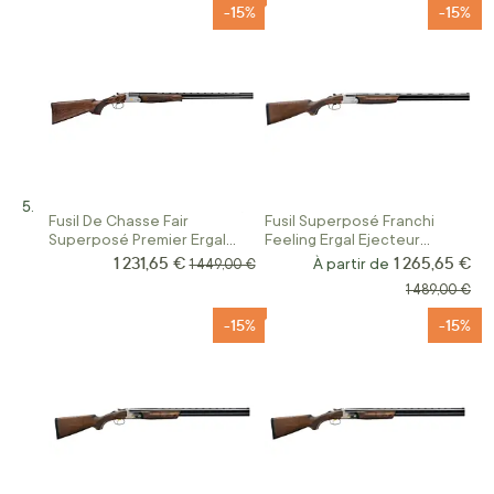
-15%
-15%
Fusil De Chasse Fair
Fusil Superposé Franchi
Superposé Premier Ergal
Feeling Ergal Ejecteur
Calibre 410/76
Calibre 410/76
1 231,65 €
1 265,65 €
Prix Spécial
Prix normal
À partir de
1 449,00 €
Prix normal
1 489,00 €
-15%
-15%