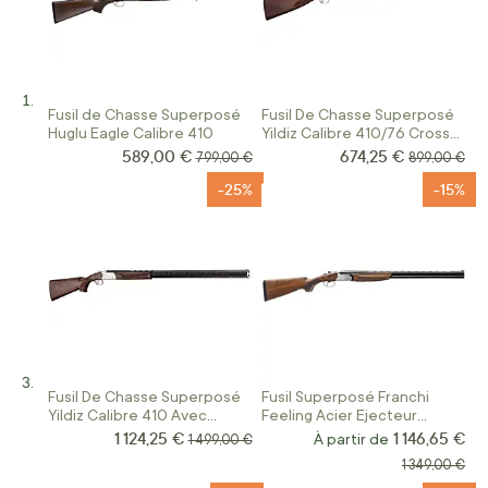
Fusil de Chasse Superposé
Fusil De Chasse Superposé
Huglu Eagle Calibre 410
Yildiz Calibre 410/76 Crosse
Anglaise
589,00 €
674,25 €
Prix Spécial
Prix Spécial
Prix normal
Prix normal
799,00 €
899,00 €
-25%
-15%
Fusil De Chasse Superposé
Fusil Superposé Franchi
Yildiz Calibre 410 Avec
Feeling Acier Ejecteur
Silencieux Intégré
Calibre 410/76
1 124,25 €
1 146,65 €
Prix Spécial
Prix normal
À partir de
1 499,00 €
Prix normal
1 349,00 €