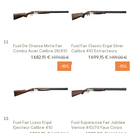
Fusil De Chasse Mixte Fair
Fusil Fair Classic Ergal Silver
Combo Acier Calibre 28/410
Calibre 410 Extracteurs
1 682,15 €
1 699,15 €
Prix Spécial
Prix Spécial
Prix normal
Prix normal
1 979,00 €
1 999,00 €
-15%
-15%
Fusil Fair Lusso Ergal
Fusil Superposé Fair Jubilée
Ejecteur Calibre 410
Venice 410/76 Faux Corps