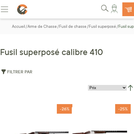
Allez au contenu
Basculer la navigation
Rechercher
Accueil
Arme de Chasse
Fusil de chasse
Fusil superposé
Fusil su
Fusil superposé calibre 410
FILTRER PAR
Par
-26%
-25%