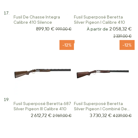
Fusil De Chasse Integra
Fusil Superposé Beretta
Calibre 410 Silence
Silver Pigeon I Calibre 410
899,10 €
2 058,32 €
Prix Spécial
Prix normal
À partir de
999,00 €
Prix normal
2 339,00 €
-12%
-12%
Fusil Superposé Beretta 687
Fusil Superposé Beretta
Silver Pigeon III Calibre 410
Silver Pigeon I Combiné Deux
Canons Calibre 28 et 410
2 612,72 €
3 730,32 €
Prix Spécial
Prix Spécial
Prix normal
Prix normal
2 969,00 €
4 239,00 €