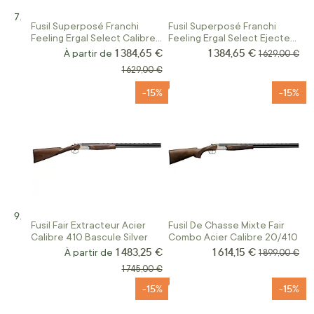
Fusil Superposé Franchi
Fusil Superposé Franchi
Feeling Ergal Select Calibre
Feeling Ergal Select Ejecteur
410 Choke Rayé
Calibre 410/76
1 384,65 €
1 384,65 €
Prix Spécial
À partir de
Prix normal
1 629,00 €
Prix normal
1 629,00 €
-15%
-15%
Fusil Fair Extracteur Acier
Fusil De Chasse Mixte Fair
Calibre 410 Bascule Silver
Combo Acier Calibre 20/410
1 483,25 €
1 614,15 €
Prix Spécial
À partir de
Prix normal
1 899,00 €
Prix normal
1 745,00 €
-15%
-15%