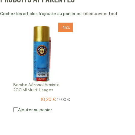
Cochez les articles à ajouter au panier ou
sélectionner tout
-15%
Bombe Aérosol Armistol
200 Ml Multi-Usages
10,20 €
Prix Spécial
Prix normal
12,00 €
Ajouter au panier