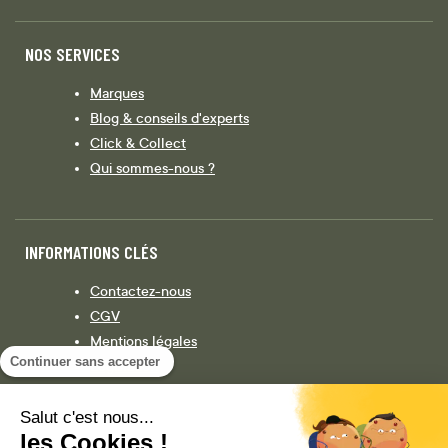
NOS SERVICES
Marques
Blog & conseils d'experts
Click & Collect
Qui sommes-nous ?
INFORMATIONS CLÉS
Contactez-nous
CGV
Mentions légales
Continuer sans accepter
Législation
Politique de confidentialité
Salut c'est nous...
les Cookies !