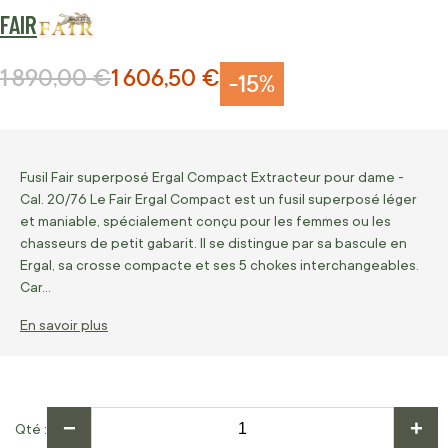
FAIR
1 890,00 €
1 606,50 €
Prix normal
Prix Spécial
-15%
Fusil Fair superposé Ergal Compact Extracteur pour dame -
Cal. 20/76 Le Fair Ergal Compact est un fusil superposé léger
et maniable, spécialement conçu pour les femmes ou les
chasseurs de petit gabarit. Il se distingue par sa bascule en
Ergal, sa crosse compacte et ses 5 chokes interchangeables.
Car…
En savoir plus
−
+
Qté