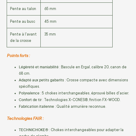
Pente au talon
65 mm
Pente au busc
45 mm
Pente à l'avant
35 mm
de la crosse
Points forts :
Légèreté et maniabilité
: Bascule en Ergal, calibre 20, canon de
68 cm.
Adapté aux petits gabarits
: Crosse compacte avec dimensions
spécifiques.
Polyvalence
: 5 chokes interchangeables, éprouvé billes d'acier.
Confort de tir
: Technologies X-CONES®, finition FX-WOOD.
Fabrication italienne
: Qualité armurière reconnue.
Technologies FAIR :
TECHNICHOKE®
: Chokes interchangeables pour adapter la