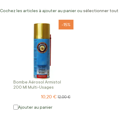
Cochez les articles à ajouter au panier ou
sélectionner tout
-15%
Bombe Aérosol Armistol
200 Ml Multi-Usages
10,20 €
Prix Spécial
Prix normal
12,00 €
Ajouter au panier