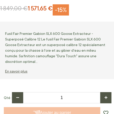
1 849,00 €
1 571,65 €
Prix normal
Prix Spécial
-15%
Fusil Fair Premier Gabion SLX 600 Goose Extracteur -
Superposé Calibre 12 Le fusil Fair Premier Gabion SLX 600
Goose Extracteur est un superposé calibre 12 spécialement
conçu pour la chasse à l'oie et au gibier d'eau en milieu
humide. Sa finition camouflage "Dura Touch" assure une
discrétion optimal…
En savoir plus
−
+
Qté
Ajouter au panier