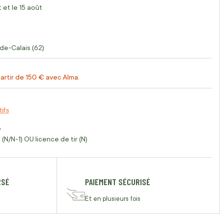
 et le 15 août
de-Calais (62)
artir de 150 € avec Alma.
tifs
o
(N/N-1) OU licence de tir (N)
RSÉ
PAIEMENT SÉCURISÉ
Et en plusieurs fois