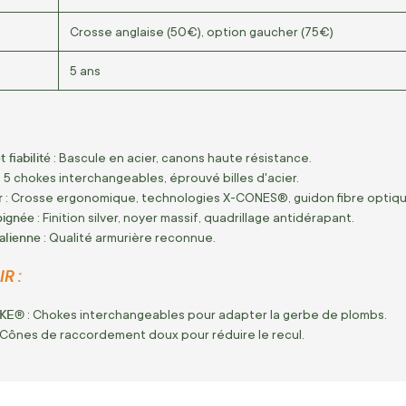
Crosse anglaise (50€), option gaucher (75€)
5 ans
 fiabilité
: Bascule en acier, canons haute résistance.
: 5 chokes interchangeables, éprouvé billes d'acier.
r
: Crosse ergonomique, technologies X-CONES®, guidon fibre optiqu
oignée
: Finition silver, noyer massif, quadrillage antidérapant.
talienne
: Qualité armurière reconnue.
R :
KE®
: Chokes interchangeables pour adapter la gerbe de plombs.
 Cônes de raccordement doux pour réduire le recul.