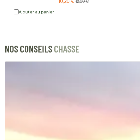
10,20 €
Prix Spécial
Prix normal
12,00 €
Ajouter au panier
NOS CONSEILS
CHASSE