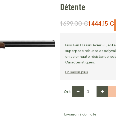
Détente
1 699,00 €
1 444,15 €
Prix normal
Prix Spécial
Fusil Fair Classic Acier - Ejecte
superposé robuste et polyvalen
en acier haute résistance, ses
Caractéristiques…
En savoir plus
−
+
Qté
Livraison à domicile