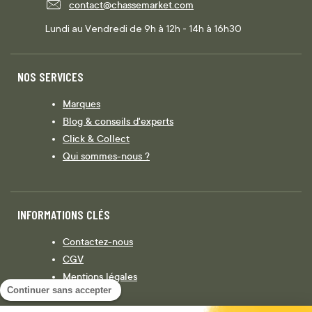
contact@chassemarket.com
Lundi au Vendredi de 9h à 12h - 14h à 16h30
NOS SERVICES
Marques
Blog & conseils d'experts
Click & Collect
Qui sommes-nous ?
INFORMATIONS CLÉS
Contactez-nous
CGV
Mentions légales
Continuer sans accepter
Législation
Politique de confidentialité