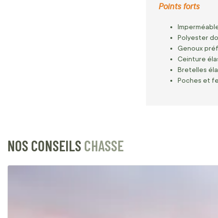
Points forts
Imperméable
Polyester do
Genoux préfo
Ceinture éla
Bretelles él
Poches et f
NOS CONSEILS
CHASSE