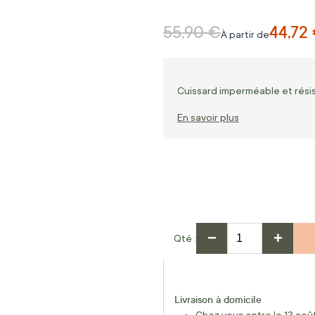
55,90 €
44,72
Prix normal
À partir de
Cuissard imperméable et résis
En savoir plus
−
+
Qté
Livraison à domicile