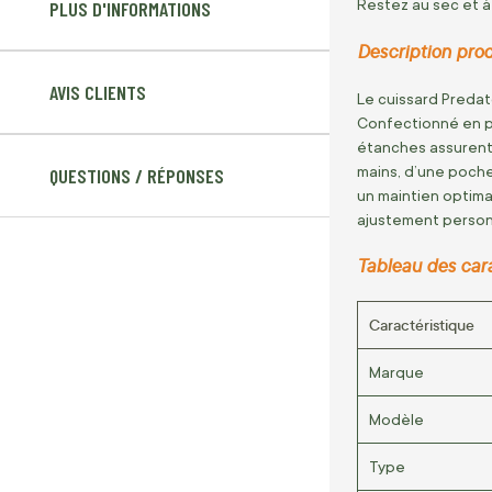
Restez au sec et à
PLUS D'INFORMATIONS
Description prod
AVIS CLIENTS
Le cuissard Predato
Confectionné en po
étanches assurent 
mains, d’une poche
QUESTIONS / RÉPONSES
un maintien optima
ajustement person
Tableau des car
Caractéristique
Marque
Modèle
Type