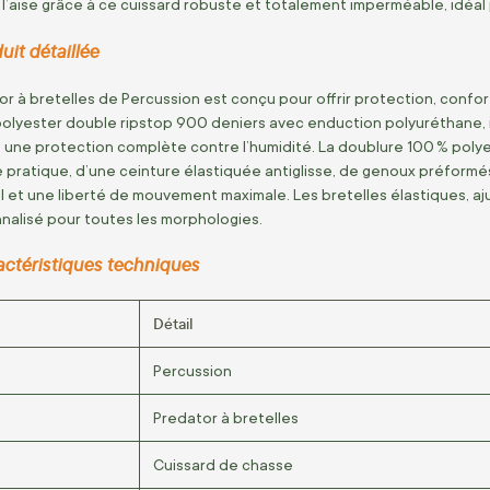
 l’aise grâce à ce cuissard robuste et totalement imperméable, idéal p
uit détaillée
r à bretelles de Percussion est conçu pour offrir protection, confort
lyester double ripstop 900 deniers avec enduction polyuréthane, il 
une protection complète contre l’humidité. La doublure 100 % poly
 pratique, d’une ceinture élastiquée antiglisse, de genoux préformés 
l et une liberté de mouvement maximale. Les bretelles élastiques, aj
nalisé pour toutes les morphologies.
actéristiques techniques
Détail
Percussion
Predator à bretelles
Cuissard de chasse