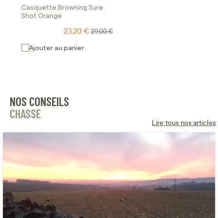
Casquette Browning Sure
Shot Orange
23,20 €
Prix Spécial
Prix normal
29,00 €
Ajouter au panier
NOS CONSEILS
CHASSE
Lire tous nos articles