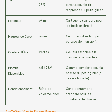
(BG)
ouverte
pour le tir
rapproché sur petit gibier.
Longueur
67
mm
Cartouche standard pour
les fusils calibre 16.
Hauteur de Culot
8
mm
Culot bas (standard pour
ce type de munition).
Couleur d'Étui
Vertes
Couleur associée à la
marque ou au modèle.
Plombs
4
,
5
,
6
,
7
,
8
,
9
Gamme complète pour la
Disponibles
chasse du petit gibier (du
lièvre à la caille).
Conditionnement
Boîte de
Conditionnement
25
cartouches
standard pour les
munitions de chasse.
Le Calibre 16 et la Bourre Grasse :