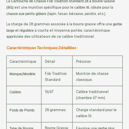
Cartouche de Chasse Fob Tradition Standard 28 à Bourre Grasse
La
(BG)
calibre 16
est une munition spécifique pour le
, idéale pour la
chasse aux petits gibiers
(lapin, faisan, bécasse, perdrix, etc.).
gerbe
La charge de
28
grammes
associée à la bourre grasse offre une
large et régulière
à courte et moyenne portée, caractéristique
appréciée des utilisateurs de ce calibre traditionnel.
Caractéristiques Techniques Détaillées :
Caractéristique
Détail
Précision
Marque/Modèle
Fob Tradition
Munition de chasse
Standard
classique.
Calibre
16/67
Calibre traditionnel
(chambre
67
mm
).
Poids de Plomb
28
grammes
Charge standard pour le
calibre 16.
Type de Bourre
gerbe plus
Bourre Grasse
Favorise une