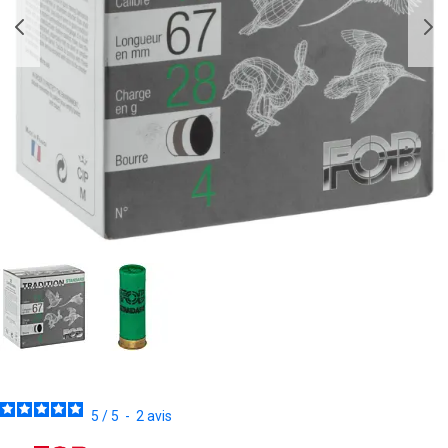
5
/
5
-
2
avis