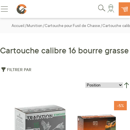
Allez au contenu
Basculer la navigation
Rechercher
Accueil
Munition
Cartouche pour Fusil de Chasse
Cartouche calib
Cartouche calibre 16 bourre grasse
FILTRER PAR
Par
-5%