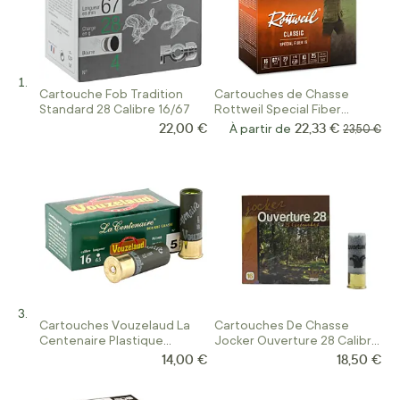
Cartouche Fob Tradition
Cartouches de Chasse
Standard 28 Calibre 16/67
Rottweil Special Fiber
Calibre 16
22,00 €
22,33 €
À partir de
Prix norma
23,50 €
Cartouches Vouzelaud La
Cartouches De Chasse
Centenaire Plastique
Jocker Ouverture 28 Calibre
Calibre 16/65
16/67
14,00 €
18,50 €