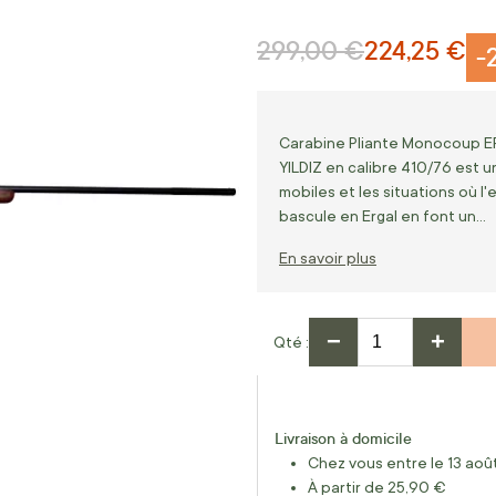
299,00 €
224,25 €
Prix normal
Prix Spécial
-
Carabine Pliante Monocoup E
YILDIZ en calibre 410/76 est 
mobiles et les situations où l
bascule en Ergal en font un…
En savoir plus
−
+
Qté
Livraison à domicile
Chez vous entre le 13 août
À partir de 25,90 €