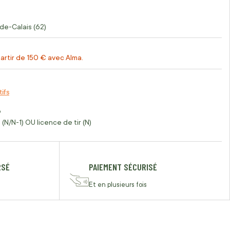
de-Calais (62)
artir de 150 € avec Alma.
tifs
o
(N/N-1) OU licence de tir (N)
RSÉ
PAIEMENT SÉCURISÉ
Et en plusieurs fois