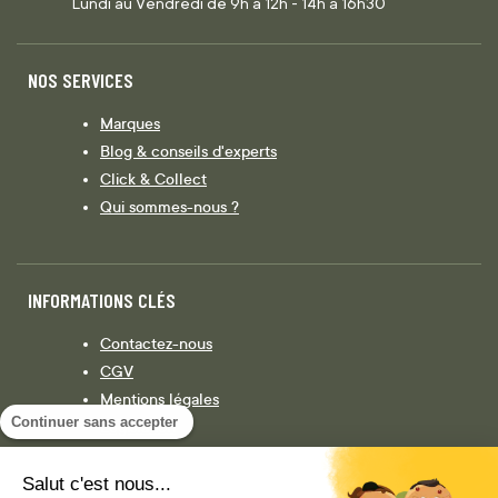
Lundi au Vendredi de 9h à 12h - 14h à 16h30
NOS SERVICES
Marques
Blog & conseils d'experts
Click & Collect
Qui sommes-nous ?
INFORMATIONS CLÉS
Contactez-nous
CGV
Mentions légales
Continuer sans accepter
Législation
Politique de confidentialité
Salut c'est nous...