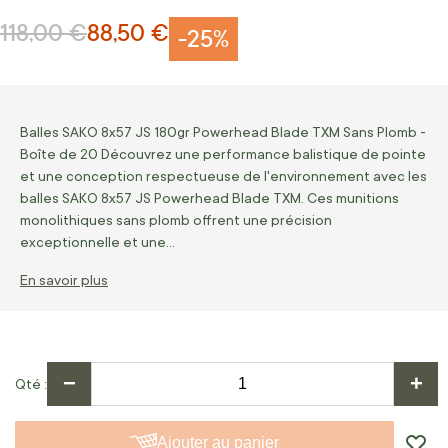
118,00 €
88,50 €
Prix normal
Prix Spécial
-25%
Balles SAKO 8x57 JS 180gr Powerhead Blade TXM Sans Plomb -
Boîte de 20 Découvrez une performance balistique de pointe
et une conception respectueuse de l'environnement avec les
balles SAKO 8x57 JS Powerhead Blade TXM. Ces munitions
monolithiques sans plomb offrent une précision
exceptionnelle et une…
En savoir plus
−
+
Qté
Ajouter au panier