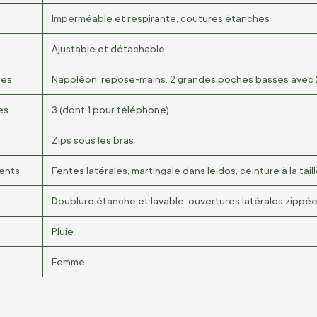
Imperméable et respirante, coutures étanches
Ajustable et détachable
res
Napoléon, repose-mains, 2 grandes poches basses avec 2
es
3 (dont 1 pour téléphone)
Zips sous les bras
ents
Fentes latérales, martingale dans le dos, ceinture à la tail
Doublure étanche et lavable, ouvertures latérales zippé
Pluie
Femme