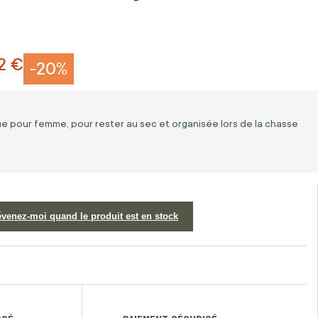
2 €
-20%
e pour femme, pour rester au sec et organisée lors de la chasse
évenez-moi quand le produit est en stock