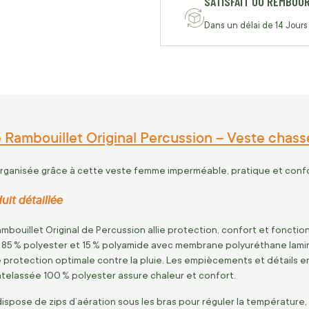
SATISFAIT OU REMBOU
Dans un délai de 14 Jours
Rambouillet Original Percussion – Veste chass
organisée grâce à cette veste femme imperméable, pratique et confo
uit détaillée
bouillet Original de Percussion allie protection, confort et fonction
85 % polyester et 15 % polyamide avec membrane polyuréthane lamin
protection optimale contre la pluie. Les empiècements et détails en
telassée 100 % polyester assure chaleur et confort.
 dispose de zips d’aération sous les bras pour réguler la températ