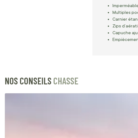
Imperméable
Multiples po
Carnier étan
Zips d’aérat
Capuche ajus
Empiècements
NOS CONSEILS
CHASSE