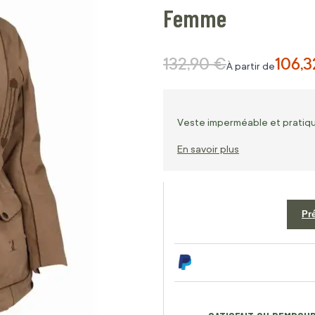
Femme
132,90 €
106,3
Prix normal
À partir de
Veste imperméable et pratiqu
En savoir plus
Pr