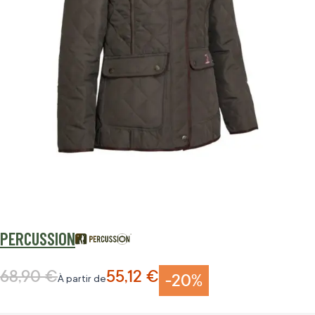
PERCUSSION
68,90 €
55,12 €
Prix normal
-20%
À partir de