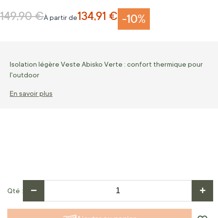
149,90 €
134,91 €
Prix normal
-10%
À partir de
Isolation légère Veste Abisko Verte : confort thermique pour
l'outdoor
En savoir plus
−
+
Qté