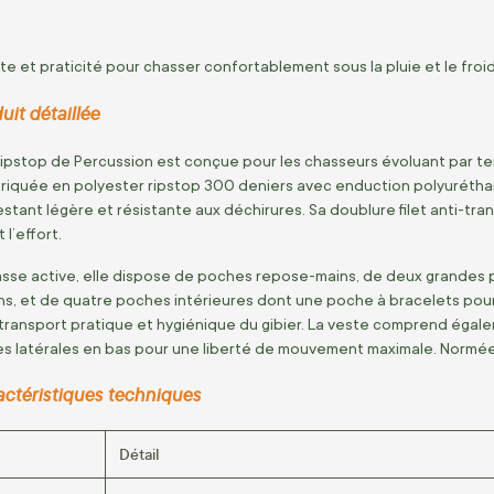
e et praticité pour chasser confortablement sous la pluie et le froid
uit détaillée
ipstop de Percussion est conçue pour les chasseurs évoluant par temp
briquée en polyester ripstop 300 deniers avec enduction polyurétha
stant légère et résistante aux déchirures. Sa doublure filet anti-tran
l’effort.
asse active, elle dispose de poches repose-mains, de deux grandes
ns, et de quatre poches intérieures dont une poche à bracelets pour
transport pratique et hygiénique du gibier. La veste comprend égal
es latérales en bas pour une liberté de mouvement maximale. Normée CE
actéristiques techniques
Détail