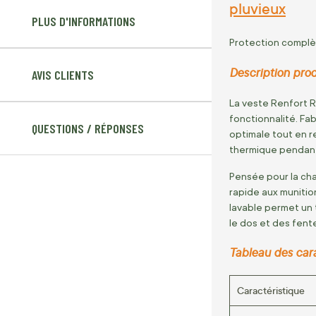
pluvieux
PLUS D'INFORMATIONS
Protection complèt
Description prod
AVIS CLIENTS
La veste Renfort R
fonctionnalité. Fa
QUESTIONS / RÉPONSES
optimale tout en re
thermique pendant 
Pensée pour la ch
rapide aux munitio
lavable permet un 
le dos et des fent
Tableau des car
Caractéristique