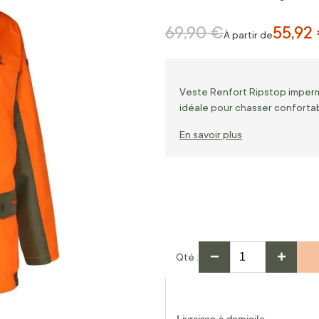
69,90 €
55,92
Prix normal
À partir de
Veste Renfort Ripstop imperm
idéale pour chasser conforta
En savoir plus
−
+
Qté
Livraison à domicile