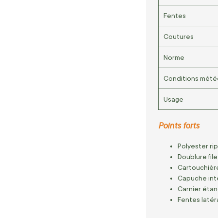
Fentes
Coutures
Norme
Conditions mété
Usage
Points forts
Polyester ri
Doublure fil
Cartouchière
Capuche inté
Carnier étan
Fentes laté