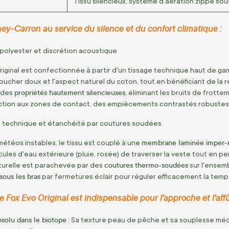
Tissu silencieux, système d'aération zippé sou
ney-Carron au service du silence et du confort climatique :
olyester et discrétion acoustique
riginal est confectionnée à partir d'un tissage technique haut de 
 toucher doux et l'aspect naturel du coton, tout en bénéficiant de l
propriétés hautement silencieuses
e des
, éliminant les bruits de frotte
ection aux zones de contact, des empiècements contrastés robuste
technique et étanchéité par coutures soudées
membrane laminée imper-r
météos instables, le tissu est couplé à une
les d'eau extérieure (pluie, rosée) de traverser la veste tout en pe
coutures thermo-soudées
turelle est parachevée par des
sur l'ensem
sous les bras
par fermetures éclair pour réguler efficacement la tem
e Fox Evo Original est indispensable pour l'approche et l'affû
bsolu dans le biotope
: Sa texture peau de pêche et sa souplesse méca