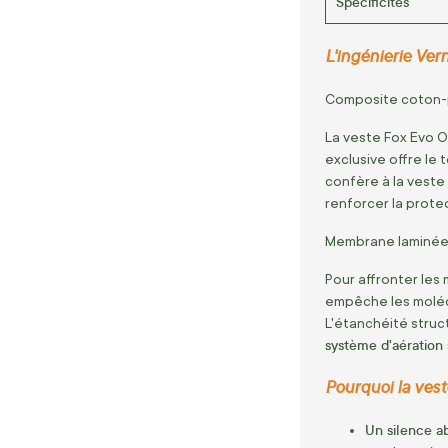
Spécificités
L'ingénierie Ver
Composite coton-p
La veste Fox Evo O
exclusive offre le
confère à la vest
renforcer la prot
Membrane laminée 
Pour affronter les 
empêche les molécu
L'étanchéité struc
système d'aération 
Pourquoi la vest
Un silence a