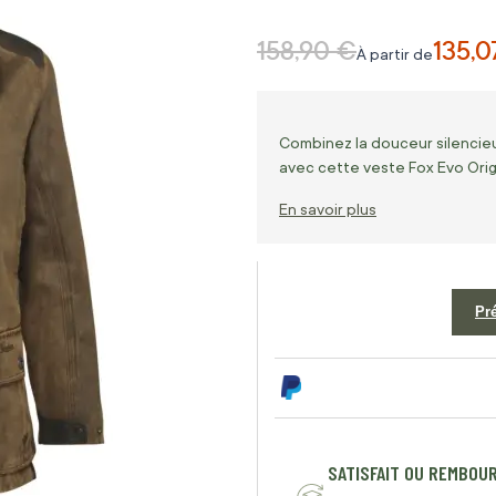
158,90 €
135,0
Prix normal
À partir de
Combinez la douceur silencie
avec cette veste Fox Evo Orig
En savoir plus
Pr
SATISFAIT OU REMBOU