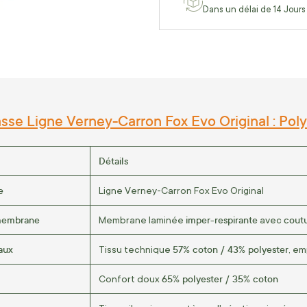
Dans un délai de 14 Jours
sse Ligne Verney-Carron Fox Evo Original : Poly
Détails
e
Ligne Verney-Carron Fox Evo Original
membrane
imper-respirante
cout
Membrane laminée
avec
aux
57% coton / 43% polyester
Tissu technique
, e
65% polyester / 35% coton
Confort doux