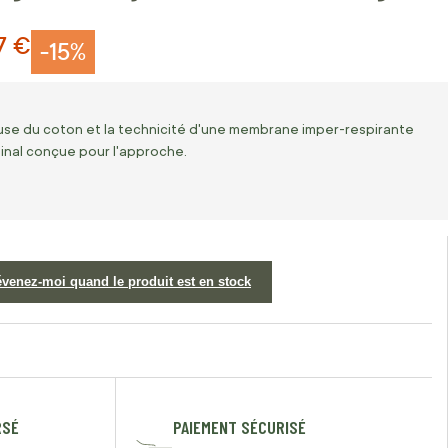
7 €
-15%
use du coton et la technicité d'une membrane imper-respirante
inal conçue pour l'approche.
évenez-moi quand le produit est en stock
RSÉ
PAIEMENT SÉCURISÉ