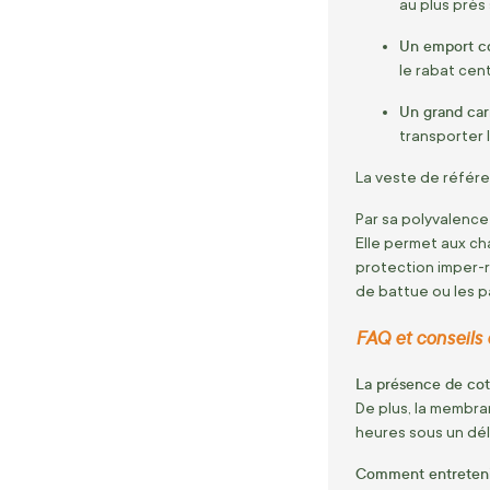
au plus près 
Un emport co
le rabat cent
Un grand car
transporter 
La veste de référe
Par sa polyvalence
Elle permet aux ch
protection imper-r
de battue ou les p
FAQ et conseils d
La présence de coto
De plus, la membra
heures sous un dél
Comment entretenir