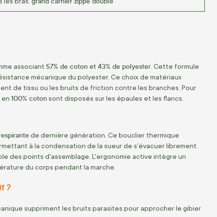
grand carnier zippé doublé
s les bras,
57% de coton et 43% de polyester
gamme associant
. Cette formule
a résistance mécanique du polyester. Ce choix de matériaux
ment de tissu ou les bruits de friction contre les branches. Pour
100% coton
s en
sont disposés sur les épaules et les flancs.
espirante
de dernière génération. Ce bouclier thermique
rmettant à la condensation de la sueur de s'évacuer librement.
ble des points d'assemblage. L'ergonomie active intègre un
pérature du corps pendant la marche.
t ?
nique suppriment les bruits parasites pour approcher le gibier