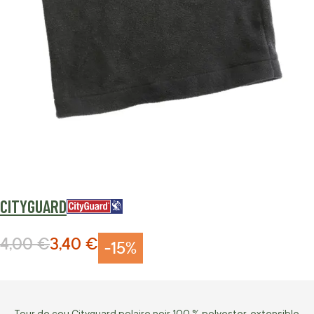
CITYGUARD
4,00 €
3,40 €
Prix normal
Prix Spécial
-15%
Tour de cou Cityguard polaire noir 100 % polyester, extensible