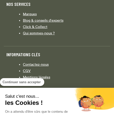
NOS SERVICES
Marques
Blog & conseils d'experts
Click & Collect
Qui sommes-nous ?
INFORMATIONS CLÉS
Contactez-nous
CGV
Mentions légales
Continuer sans accepter
Législation
Politique de confidentialité
Salut c'est nous...
les Cookies !
Facebook
Instagram
On a attendu d'être sûrs que le contenu de