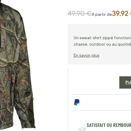
49,90 €
39,92
Prix normal
À partir de
Un sweat-shirt zippé fonctionn
chasse, outdoor ou au quotid
En savoir plus
Pr
SATISFAIT OU REMBOU