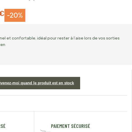
 €
-20%
el et confortable, idéal pour rester à l’aise lors de vos sorties
ien
évenez-moi quand le produit est en stock
RSÉ
PAIEMENT SÉCURISÉ