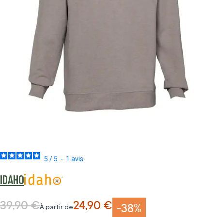
5
/
5
-
1
avis
IDAHO
39,90 €
24,90 €
Prix normal
-38%
À partir de